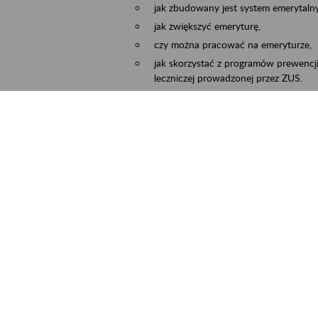
jak zbudowany jest system emerytalny
jak zwiększyć emeryturę,
czy można pracować na emeryturze,
jak skorzystać z programów prewencji
leczniczej prowadzonej przez ZUS.
Zgłoszenie przyjmujemy na adres e-mail:
Temat wiadomości:
Zaproś ZUS do siebie:
terminu oraz miejsca spotkania.
ejscowość
Częstochowa, Kłobuck, Koniecpol, Lublin
rmin wydarzenia
2026.03.30
-
2026.12.31
ntakt
zus.szkolenia.czewa@zus.pl