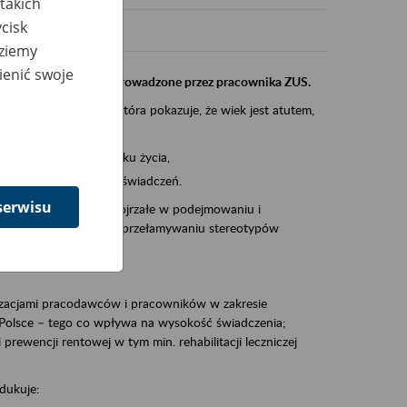
takich
cisk
dziemy
ienić swoje
instytucji, urzędu przeprowadzone przez pracownika ZUS.
eczeń Społecznych, która pokazuje, że wiek jest atutem,
am ten to:
po pięćdziesiątym roku życia,
 kariery i przyszłych świadczeń.
serwisu
cyjne wspiera osoby dojrzałe w podejmowaniu i
baniu o zdrowie oraz przełamywaniu stereotypów
zacjami pracodawców i pracowników w zakresie
Polsce – tego co wpływa na wysokość świadczenia;
prewencji rentowej w tym min. rehabilitacji leczniczej
dukuje: