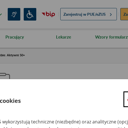
Zarejestruj w
PUE/eZUS
Za
Pracujący
Lekarze
Wzory formularz
ebie: Aktywni 50+
 cookies
aproś ZUS do siebie: Aktywni 5
 wykorzystują techniczne (niezbędne) oraz analityczne (opc
dzaj wydarzenia
Szkolenia