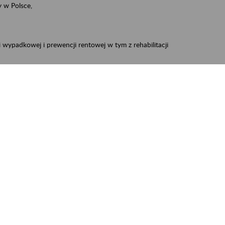
 w Polsce,
 wypadkowej i prewencji rentowej w tym z rehabilitacji
zus.szkolenia.czewa@zus.pl
 Aktywni 50+
.
W treści prosimy o podanie preferowanego
iec, Myszków