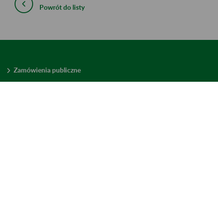
Powrót do listy
Zamówienia publiczne
Oferty pracy w ZUS
Praktyki i staże w ZUS
Konkursy ofert
Mienie zbędne
Mapa serwisu
Deklaracja dostępności
Ustawienia plików cookies