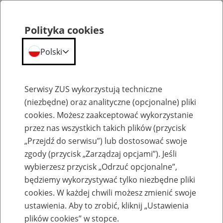
Polityka cookies
Polski
Menu
Szukaj
Serwisy ZUS wykorzystują techniczne
(niezbędne) oraz analityczne (opcjonalne) pliki
cookies. Możesz zaakceptować wykorzystanie
Szkolenia
przez nas wszystkich takich plików (przycisk
„Przejdź do serwisu”) lub dostosować swoje
zgody (przycisk „Zarządzaj opcjami”). Jeśli
wybierzesz przycisk „Odrzuć opcjonalne”,
będziemy wykorzystywać tylko niezbędne pliki
cookies. W każdej chwili możesz zmienić swoje
Zaproś ZUS do siebie: Aktywni 50+
ustawienia. Aby to zrobić, kliknij „Ustawienia
plików cookies” w stopce.