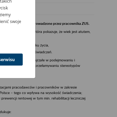
takich
cisk
dziemy
ienić swoje
instytucji, urzędu przeprowadzone przez pracownika ZUS.
eczeń Społecznych, która pokazuje, że wiek jest atutem,
am ten to:
po pięćdziesiątym roku życia,
 kariery i przyszłych świadczeń.
serwisu
cyjne wspiera osoby dojrzałe w podejmowaniu i
baniu o zdrowie oraz przełamywaniu stereotypów
zacjami pracodawców i pracowników w zakresie
Polsce – tego co wpływa na wysokość świadczenia;
prewencji rentowej w tym min. rehabilitacji leczniczej
dukuje: