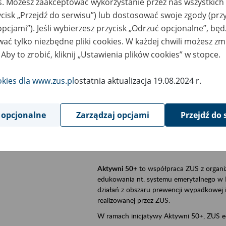
es. Możesz zaakceptować wykorzystanie przez nas wszystkich 
ycisk „Przejdź do serwisu”) lub dostosować swoje zgody (przy
szar merytoryczny
Aktywni 50+, płatnicy, ubezpieczeni
opcjami”). Jeśli wybierzesz przycisk „Odrzuć opcjonalne”, bę
ać tylko niezbędne pliki cookies. W każdej chwili możesz zm
is wydarzenia
Szkolenie stacjonarne w siedzibie firmy, 
 Aby to zrobić, kliknij „Ustawienia plików cookies” w stopce.
Aktywni 50+
to inicjatywa Zakładu Ubezpi
a doświadczenie ma realną wartość. Progr
okies dla www.zus.pl
ostatnia aktualizacja 19.08.2024 r.
promocja aktywności zawodowej osób 
zachęcanie do świadomego planowania
 opcjonalne
Zarządzaj opcjami
Przejdź do 
ZUS przez działania informacyjne i eduka
kontynuowaniu aktywności zawodowej, d
związanych z wiekiem.
Aktywni 50+
to współpraca ZUS z organi
edukowania nt. systemu emerytalnego w 
działań z obszaru prewencji wypadkowej i 
realizowanej przez ZUS.
W ramach inicjatywy Aktywni 50+, ZUS e