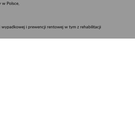
 w Polsce,
 wypadkowej i prewencji rentowej w tym z rehabilitacji
zus.szkolenia.czewa@zus.pl
 Aktywni 50+
.
W treści prosimy o podanie preferowanego
iec, Myszków