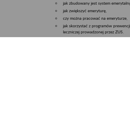
jak zbudowany jest system emerytalny
jak zwiększyć emeryturę,
czy można pracować na emeryturze,
jak skorzystać z programów prewencji
leczniczej prowadzonej przez ZUS.
Zgłoszenie przyjmujemy na adres e-mail:
Temat wiadomości:
Zaproś ZUS do siebie:
terminu oraz miejsca spotkania.
ejscowość
Częstochowa, Kłobuck, Koniecpol, Lublin
rmin wydarzenia
2026.03.30
-
2026.12.31
ntakt
zus.szkolenia.czewa@zus.pl