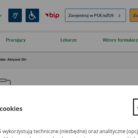
Zarejestruj w
PUE/eZUS
Za
Pracujący
Lekarze
Wzory formularz
ebie: Aktywni 50+
 cookies
aproś ZUS do siebie: Aktywni 5
 wykorzystują techniczne (niezbędne) oraz analityczne (opc
dzaj wydarzenia
Szkolenia