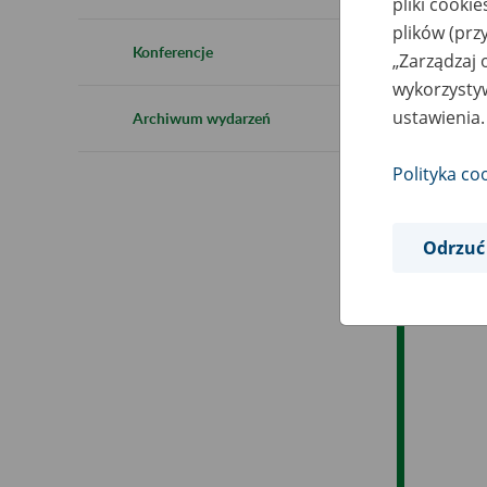
pliki cooki
plików (prz
Ob
Konferencje
„Zarządzaj 
wykorzystyw
Op
ustawienia.
Archiwum wydarzeń
Polityka co
Odrzuć