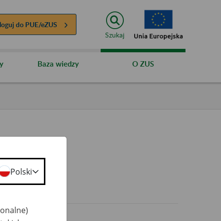
loguj do
PUE/eZUS
Szukaj
y
Baza wiedzy
O ZUS
Polski
0+
jonalne)