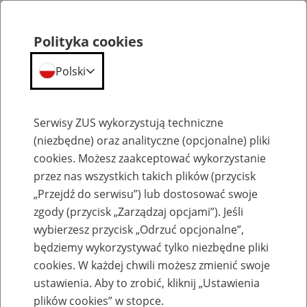
Polityka cookies
Polski
Menu
Szukaj
Serwisy ZUS wykorzystują techniczne
(niezbędne) oraz analityczne (opcjonalne) pliki
cookies. Możesz zaakceptować wykorzystanie
Szkolenia
przez nas wszystkich takich plików (przycisk
„Przejdź do serwisu”) lub dostosować swoje
zgody (przycisk „Zarządzaj opcjami”). Jeśli
wybierzesz przycisk „Odrzuć opcjonalne”,
będziemy wykorzystywać tylko niezbędne pliki
cookies. W każdej chwili możesz zmienić swoje
Zaproś ZUS do siebie: Aktywni 50+
ustawienia. Aby to zrobić, kliknij „Ustawienia
plików cookies” w stopce.