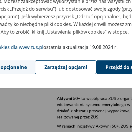
es. Możesz zaakceptować wykorzystanie przez nas wszystkich 
ycisk „Przejdź do serwisu”) lub dostosować swoje zgody (przy
szar merytoryczny
Aktywni 50+, płatnicy, ubezpieczeni
opcjami”). Jeśli wybierzesz przycisk „Odrzuć opcjonalne”, bę
ać tylko niezbędne pliki cookies. W każdej chwili możesz zm
is wydarzenia
Szkolenie stacjonarne w siedzibie firmy, 
 Aby to zrobić, kliknij „Ustawienia plików cookies” w stopce.
Aktywni 50+
to inicjatywa Zakładu Ubezpi
a doświadczenie ma realną wartość. Progr
okies dla www.zus.pl
ostatnia aktualizacja 19.08.2024 r.
promocja aktywności zawodowej osób 
zachęcanie do świadomego planowania
 opcjonalne
Zarządzaj opcjami
Przejdź do 
ZUS przez działania informacyjne i eduka
kontynuowaniu aktywności zawodowej, d
związanych z wiekiem.
Aktywni 50+
to współpraca ZUS z organi
edukowania nt. systemu emerytalnego w 
działań z obszaru prewencji wypadkowej i 
realizowanej przez ZUS.
W ramach inicjatywy Aktywni 50+, ZUS e