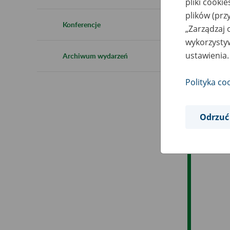
pliki cooki
plików (prz
Ob
Konferencje
„Zarządzaj 
wykorzystyw
Op
ustawienia.
Archiwum wydarzeń
Polityka co
Odrzuć