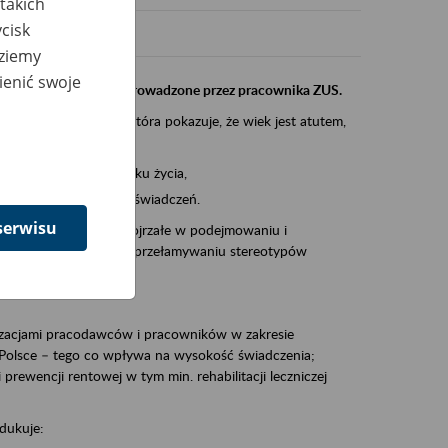
takich
cisk
dziemy
ienić swoje
instytucji, urzędu przeprowadzone przez pracownika ZUS.
eczeń Społecznych, która pokazuje, że wiek jest atutem,
am ten to:
po pięćdziesiątym roku życia,
 kariery i przyszłych świadczeń.
serwisu
cyjne wspiera osoby dojrzałe w podejmowaniu i
baniu o zdrowie oraz przełamywaniu stereotypów
zacjami pracodawców i pracowników w zakresie
Polsce – tego co wpływa na wysokość świadczenia;
prewencji rentowej w tym min. rehabilitacji leczniczej
dukuje: