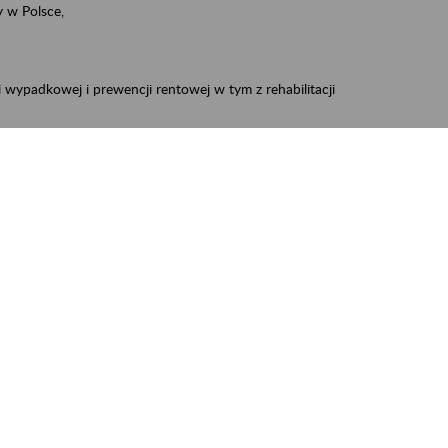
 w Polsce,
 wypadkowej i prewencji rentowej w tym z rehabilitacji
zus.szkolenia.czewa@zus.pl
 Aktywni 50+
.
W treści prosimy o podanie preferowanego
iec, Myszków