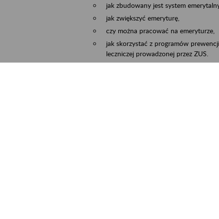
jak zbudowany jest system emerytalny
jak zwiększyć emeryturę,
czy można pracować na emeryturze,
jak skorzystać z programów prewencji
leczniczej prowadzonej przez ZUS.
Zgłoszenie przyjmujemy na adres e-mail:
Temat wiadomości:
Zaproś ZUS do siebie:
terminu oraz miejsca spotkania.
ejscowość
Częstochowa, Kłobuck, Koniecpol, Lublin
rmin wydarzenia
2026.03.30
-
2026.12.31
ntakt
zus.szkolenia.czewa@zus.pl