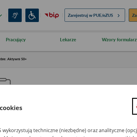
Zarejestruj w
PUE/eZUS
Za
Pracujący
Lekarze
Wzory formularz
ebie: Aktywni 50+
 cookies
aproś ZUS do siebie: Aktywni 5
 wykorzystują techniczne (niezbędne) oraz analityczne (opc
dzaj wydarzenia
Szkolenia