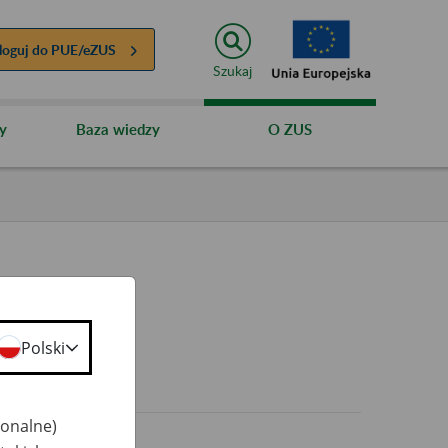
loguj do
PUE/eZUS
Szukaj
y
Baza wiedzy
O ZUS
Polski
0+
jonalne)