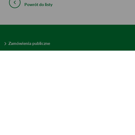
Powrót do listy
Zamówienia publiczne
Oferty pracy w ZUS
Praktyki i staże w ZUS
Konkursy ofert
Mienie zbędne
Mapa serwisu
Deklaracja dostępności
Ustawienia plików cookies