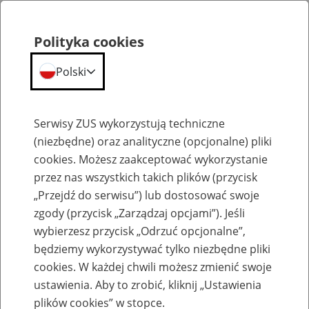
Polityka cookies
Polski
Menu
Szukaj
Serwisy ZUS wykorzystują techniczne
(niezbędne) oraz analityczne (opcjonalne) pliki
cookies. Możesz zaakceptować wykorzystanie
Szkolenia
przez nas wszystkich takich plików (przycisk
„Przejdź do serwisu”) lub dostosować swoje
zgody (przycisk „Zarządzaj opcjami”). Jeśli
wybierzesz przycisk „Odrzuć opcjonalne”,
będziemy wykorzystywać tylko niezbędne pliki
cookies. W każdej chwili możesz zmienić swoje
Zaproś ZUS do siebie: Aktywni 50+
ustawienia. Aby to zrobić, kliknij „Ustawienia
plików cookies” w stopce.