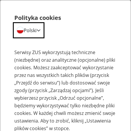
Polityka cookies
Polski
Menu
Szukaj
Serwisy ZUS wykorzystują techniczne
(niezbędne) oraz analityczne (opcjonalne) pliki
cookies. Możesz zaakceptować wykorzystanie
Szkolenia
przez nas wszystkich takich plików (przycisk
„Przejdź do serwisu”) lub dostosować swoje
zgody (przycisk „Zarządzaj opcjami”). Jeśli
wybierzesz przycisk „Odrzuć opcjonalne”,
będziemy wykorzystywać tylko niezbędne pliki
cookies. W każdej chwili możesz zmienić swoje
Zaproś ZUS do siebie: Aktywni 50+
ustawienia. Aby to zrobić, kliknij „Ustawienia
plików cookies” w stopce.