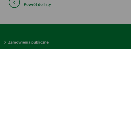
Powrót do listy
Zamówienia publiczne
Oferty pracy w ZUS
Praktyki i staże w ZUS
Konkursy ofert
Mienie zbędne
Mapa serwisu
Deklaracja dostępności
Ustawienia plików cookies