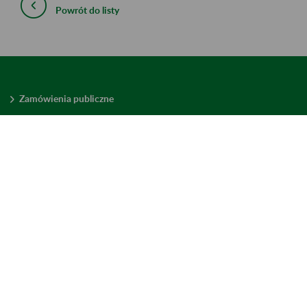
Powrót do listy
Zamówienia publiczne
Oferty pracy w ZUS
Praktyki i staże w ZUS
Konkursy ofert
Mienie zbędne
Mapa serwisu
Deklaracja dostępności
Ustawienia plików cookies