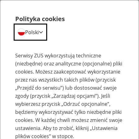
Polityka cookies
Polski
Menu
Szukaj
Serwisy ZUS wykorzystują techniczne
(niezbędne) oraz analityczne (opcjonalne) pliki
cookies. Możesz zaakceptować wykorzystanie
Szkolenia
przez nas wszystkich takich plików (przycisk
„Przejdź do serwisu”) lub dostosować swoje
zgody (przycisk „Zarządzaj opcjami”). Jeśli
wybierzesz przycisk „Odrzuć opcjonalne”,
będziemy wykorzystywać tylko niezbędne pliki
cookies. W każdej chwili możesz zmienić swoje
Zaproś ZUS do siebie: Aktywni 50+
ustawienia. Aby to zrobić, kliknij „Ustawienia
plików cookies” w stopce.