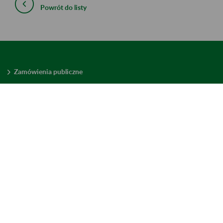
Powrót do listy
Zamówienia publiczne
Oferty pracy w ZUS
Praktyki i staże w ZUS
Konkursy ofert
Mienie zbędne
Mapa serwisu
Deklaracja dostępności
Ustawienia plików cookies