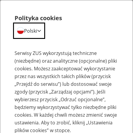
Polityka cookies
Polski
Menu
Szukaj
Serwisy ZUS wykorzystują techniczne
(niezbędne) oraz analityczne (opcjonalne) pliki
cookies. Możesz zaakceptować wykorzystanie
Szkolenia
przez nas wszystkich takich plików (przycisk
„Przejdź do serwisu”) lub dostosować swoje
zgody (przycisk „Zarządzaj opcjami”). Jeśli
wybierzesz przycisk „Odrzuć opcjonalne”,
będziemy wykorzystywać tylko niezbędne pliki
cookies. W każdej chwili możesz zmienić swoje
Zaproś ZUS do siebie: Aktywni 50+
ustawienia. Aby to zrobić, kliknij „Ustawienia
plików cookies” w stopce.