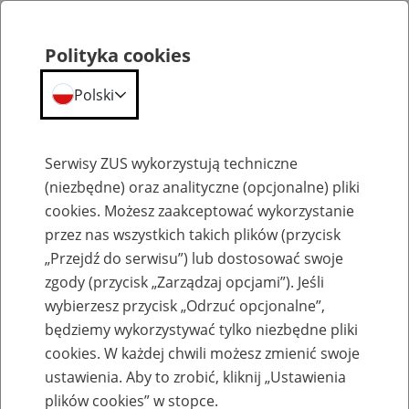
Polityka cookies
Polski
Menu
Szukaj
Serwisy ZUS wykorzystują techniczne
(niezbędne) oraz analityczne (opcjonalne) pliki
cookies. Możesz zaakceptować wykorzystanie
Szkolenia
przez nas wszystkich takich plików (przycisk
„Przejdź do serwisu”) lub dostosować swoje
zgody (przycisk „Zarządzaj opcjami”). Jeśli
wybierzesz przycisk „Odrzuć opcjonalne”,
będziemy wykorzystywać tylko niezbędne pliki
cookies. W każdej chwili możesz zmienić swoje
Zaproś ZUS do siebie: Aktywni 50+
ustawienia. Aby to zrobić, kliknij „Ustawienia
plików cookies” w stopce.