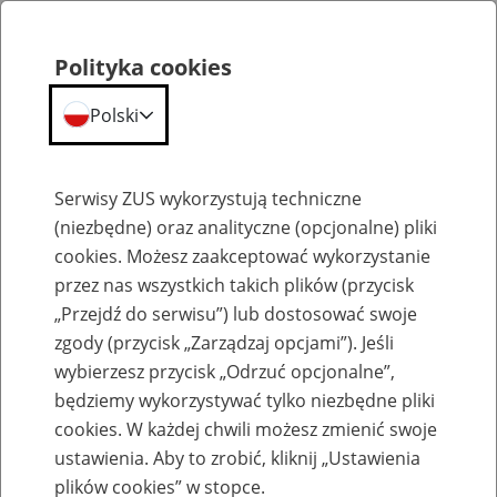
Polityka cookies
Polski
Menu
Szukaj
Serwisy ZUS wykorzystują techniczne
(niezbędne) oraz analityczne (opcjonalne) pliki
cookies. Możesz zaakceptować wykorzystanie
Szkolenia
przez nas wszystkich takich plików (przycisk
„Przejdź do serwisu”) lub dostosować swoje
zgody (przycisk „Zarządzaj opcjami”). Jeśli
wybierzesz przycisk „Odrzuć opcjonalne”,
będziemy wykorzystywać tylko niezbędne pliki
cookies. W każdej chwili możesz zmienić swoje
Zaproś ZUS do siebie: Aktywni 50+
ustawienia. Aby to zrobić, kliknij „Ustawienia
plików cookies” w stopce.