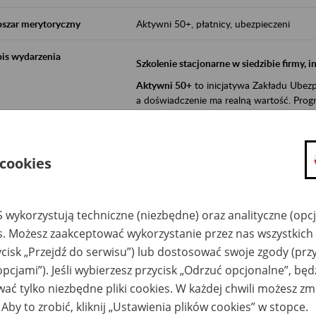
szar merytoryczny
Aktywni 50+, płatnicy, ubezpieczeni
is wydarzenia
Szkolenie stacjonarne w siedzibie firmy, 
Aktywni 50+
to inicjatywa Zakładu Ubezpi
a doświadczenie ma realną wartość. Progr
promocja aktywności zawodowej osób 
zachęcanie do świadomego planowania
 cookies
ZUS przez działania informacyjne i eduka
kontynuowaniu aktywności zawodowej, d
związanych z wiekiem.
 wykorzystują techniczne (niezbędne) oraz analityczne (opc
es. Możesz zaakceptować wykorzystanie przez nas wszystkich 
Aktywni 50+
to współpraca ZUS z organi
ycisk „Przejdź do serwisu”) lub dostosować swoje zgody (przy
edukowania nt. systemu emerytalnego w 
działań z obszaru prewencji wypadkowej i 
opcjami”). Jeśli wybierzesz przycisk „Odrzuć opcjonalne”, bę
realizowanej przez ZUS.
ać tylko niezbędne pliki cookies. W każdej chwili możesz zm
W ramach inicjatywy Aktywni 50+, ZUS e
 Aby to zrobić, kliknij „Ustawienia plików cookies” w stopce.