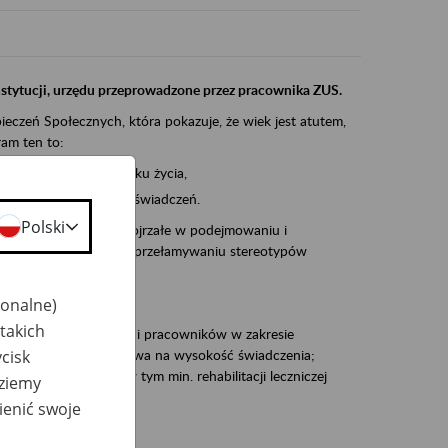
instytucji, urzędu przeprowadzone przez pracownika ZUS.
eczeń Społecznych, która pokazuje, że wiek jest atutem,
am ten to:
po pięćdziesiątym roku życia,
 kariery i przyszłych świadczeń.
Polski
cyjne wspiera osoby dojrzałe w podejmowaniu i
baniu o zdrowie oraz przełamywaniu stereotypów
jonalne)
takich
zacjami pracodawców i pracowników w zakresie
cisk
Polsce – tego co wpływa na wysokość świadczenia;
prewencji rentowej w tym min. rehabilitacji leczniczej
dziemy
ienić swoje
dukuje: