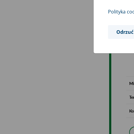
Polityka co
Odrzuć
Mi
Te
Ko