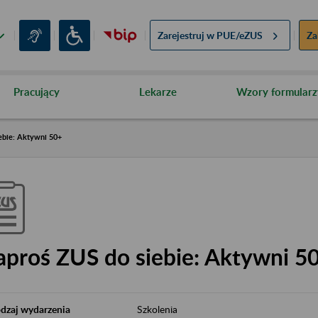
Zarejestruj w
PUE/eZUS
Za
Pracujący
Lekarze
Wzory formularz
ebie: Aktywni 50+
aproś ZUS do siebie: Aktywni 5
dzaj wydarzenia
Szkolenia