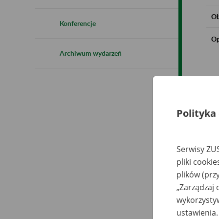
Ob
Konferencje
Op
Archiwum wydarzeń
Polityka
Serwisy ZUS
pliki cooki
plików (prz
„Zarządzaj 
wykorzystyw
ustawienia.