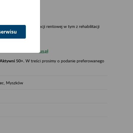
 w Polsce,
 wypadkowej i prewencji rentowej w tym z rehabilitacji
serwisu
zus.szkolenia.czewa@zus.pl
 Aktywni 50+
.
W treści prosimy o podanie preferowanego
iec, Myszków