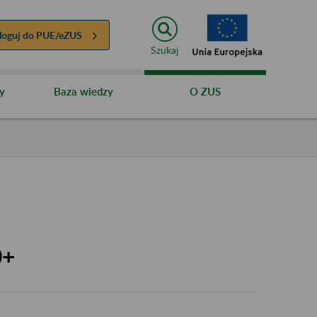
loguj do
PUE/eZUS
Szukaj
y
Baza wiedzy
O ZUS
0+