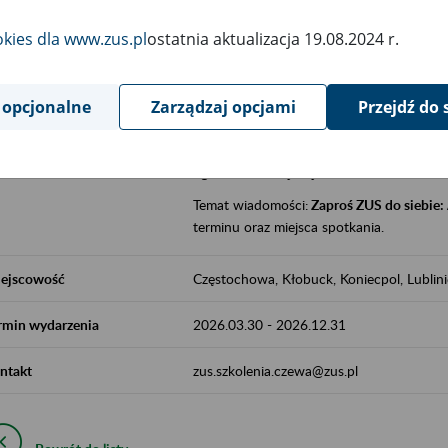
jak zbudowany jest system emerytalny
okies dla www.zus.pl
ostatnia aktualizacja 19.08.2024 r.
jak zwiększyć emeryturę,
czy można pracować na emeryturze,
jak skorzystać z programów prewencji
 opcjonalne
Zarządzaj opcjami
Przejdź do 
leczniczej prowadzonej przez ZUS.
Zgłoszenie przyjmujemy na adres e-mail:
Temat wiadomości:
Zaproś ZUS do siebie:
terminu oraz miejsca spotkania.
ejscowość
Częstochowa, Kłobuck, Koniecpol, Lublin
rmin wydarzenia
2026.03.30
-
2026.12.31
ntakt
zus.szkolenia.czewa@zus.pl