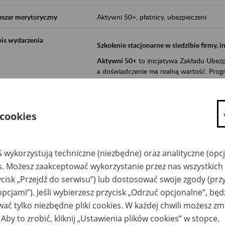
szar merytoryczny
Aktywni 50+, płatnicy, ubezpieczeni
is wydarzenia
Szkolenie stacjonarne w siedzibie firmy, 
Aktywni 50+
to inicjatywa Zakładu Ubezpi
a doświadczenie ma realną wartość. Progr
promocja aktywności zawodowej osób 
zachęcanie do świadomego planowania
 cookies
ZUS przez działania informacyjne i eduka
kontynuowaniu aktywności zawodowej, d
związanych z wiekiem.
 wykorzystują techniczne (niezbędne) oraz analityczne (opc
es. Możesz zaakceptować wykorzystanie przez nas wszystkich 
Aktywni 50+
to współpraca ZUS z organi
ycisk „Przejdź do serwisu”) lub dostosować swoje zgody (przy
edukowania nt. systemu emerytalnego w 
działań z obszaru prewencji wypadkowej i 
opcjami”). Jeśli wybierzesz przycisk „Odrzuć opcjonalne”, bę
realizowanej przez ZUS.
ać tylko niezbędne pliki cookies. W każdej chwili możesz zm
W ramach inicjatywy Aktywni 50+, ZUS e
 Aby to zrobić, kliknij „Ustawienia plików cookies” w stopce.