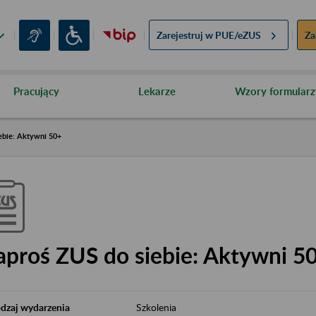
Zarejestruj w
PUE/eZUS
Za
Pracujący
Lekarze
Wzory formularz
ebie: Aktywni 50+
aproś ZUS do siebie: Aktywni 5
dzaj wydarzenia
Szkolenia