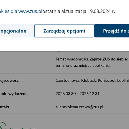
jak zbudowany jest system emerytalny
okies dla www.zus.pl
ostatnia aktualizacja 19.08.2024 r.
jak zwiększyć emeryturę,
czy można pracować na emeryturze,
jak skorzystać z programów prewencji
 opcjonalne
Zarządzaj opcjami
Przejdź do 
leczniczej prowadzonej przez ZUS.
Zgłoszenie przyjmujemy na adres e-mail:
Temat wiadomości:
Zaproś ZUS do siebie:
terminu oraz miejsca spotkania.
ejscowość
Częstochowa, Kłobuck, Koniecpol, Lublin
rmin wydarzenia
2026.03.30
-
2026.12.31
ntakt
zus.szkolenia.czewa@zus.pl