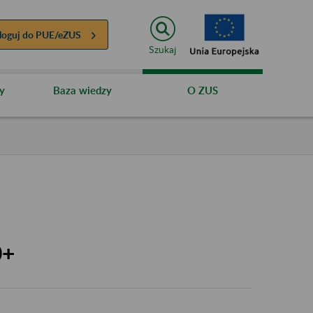
loguj do
PUE/eZUS
Szukaj
y
Baza wiedzy
O ZUS
0+