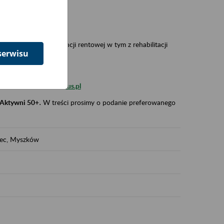
 w Polsce,
 wypadkowej i prewencji rentowej w tym z rehabilitacji
serwisu
zus.szkolenia.czewa@zus.pl
 Aktywni 50+
.
W treści prosimy o podanie preferowanego
iec, Myszków