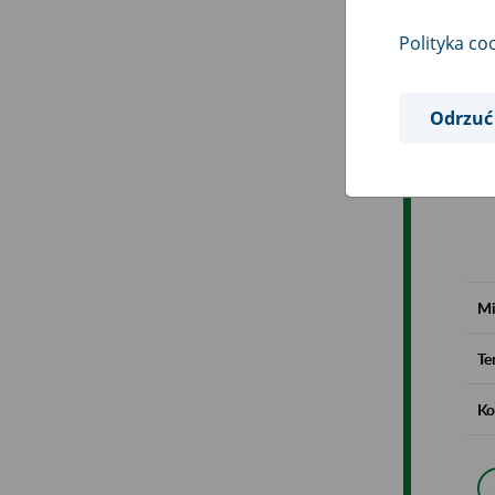
Polityka co
Odrzuć
Mi
Te
Ko