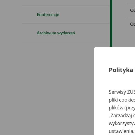
Ob
Konferencje
Op
Archiwum wydarzeń
Polityka
Serwisy ZUS
pliki cooki
plików (prz
„Zarządzaj 
wykorzystyw
ustawienia.