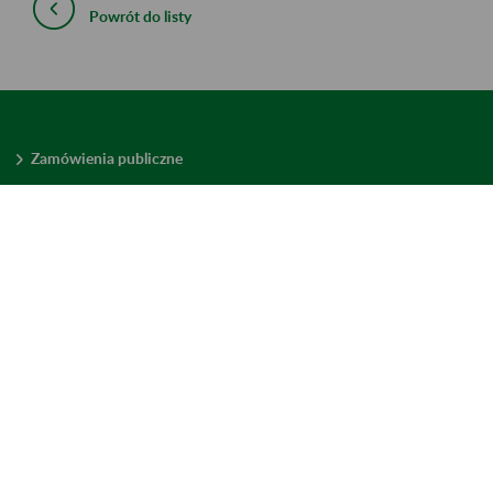
Powrót do listy
Zamówienia publiczne
Oferty pracy w ZUS
Praktyki i staże w ZUS
Konkursy ofert
Mienie zbędne
Mapa serwisu
Deklaracja dostępności
Ustawienia plików cookies