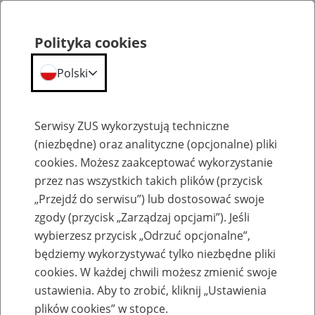
Polityka cookies
Polski
Menu
Szukaj
Serwisy ZUS wykorzystują techniczne
(niezbędne) oraz analityczne (opcjonalne) pliki
cookies. Możesz zaakceptować wykorzystanie
Szkolenia
przez nas wszystkich takich plików (przycisk
„Przejdź do serwisu”) lub dostosować swoje
zgody (przycisk „Zarządzaj opcjami”). Jeśli
wybierzesz przycisk „Odrzuć opcjonalne”,
będziemy wykorzystywać tylko niezbędne pliki
cookies. W każdej chwili możesz zmienić swoje
Zaproś ZUS do siebie: Aktywni 50+
ustawienia. Aby to zrobić, kliknij „Ustawienia
plików cookies” w stopce.