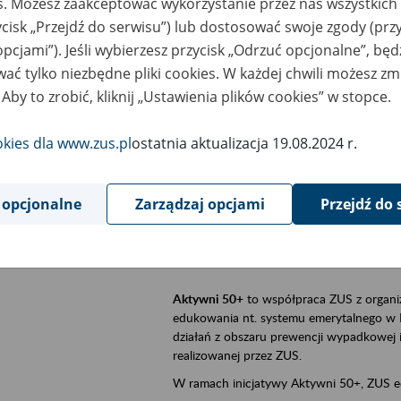
es. Możesz zaakceptować wykorzystanie przez nas wszystkich 
ycisk „Przejdź do serwisu”) lub dostosować swoje zgody (przy
szar merytoryczny
Aktywni 50+, płatnicy, ubezpieczeni
opcjami”). Jeśli wybierzesz przycisk „Odrzuć opcjonalne”, bę
ać tylko niezbędne pliki cookies. W każdej chwili możesz zm
is wydarzenia
Szkolenie stacjonarne w siedzibie firmy, 
 Aby to zrobić, kliknij „Ustawienia plików cookies” w stopce.
Aktywni 50+
to inicjatywa Zakładu Ubezpi
a doświadczenie ma realną wartość. Progr
okies dla www.zus.pl
ostatnia aktualizacja 19.08.2024 r.
promocja aktywności zawodowej osób 
zachęcanie do świadomego planowania
 opcjonalne
Zarządzaj opcjami
Przejdź do 
ZUS przez działania informacyjne i eduka
kontynuowaniu aktywności zawodowej, d
związanych z wiekiem.
Aktywni 50+
to współpraca ZUS z organi
edukowania nt. systemu emerytalnego w 
działań z obszaru prewencji wypadkowej i 
realizowanej przez ZUS.
W ramach inicjatywy Aktywni 50+, ZUS e