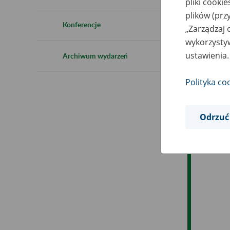
pliki cooki
plików (prz
Ob
Konferencje
„Zarządzaj 
wykorzystyw
Op
ustawienia.
Archiwum wydarzeń
Polityka co
Odrzuć