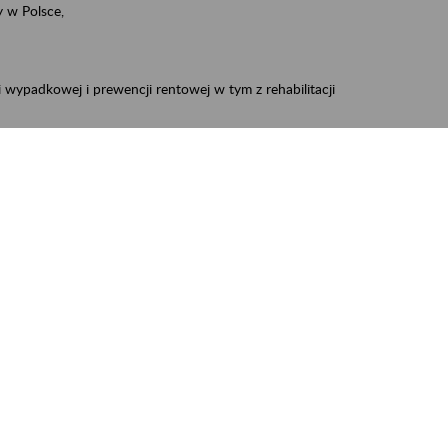
 w Polsce,
 wypadkowej i prewencji rentowej w tym z rehabilitacji
zus.szkolenia.czewa@zus.pl
 Aktywni 50+
.
W treści prosimy o podanie preferowanego
iec, Myszków