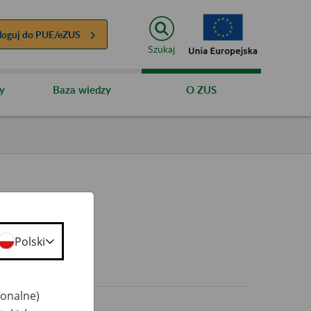
loguj do
PUE/eZUS
Szukaj
y
Baza wiedzy
O ZUS
Polski
0+
jonalne)