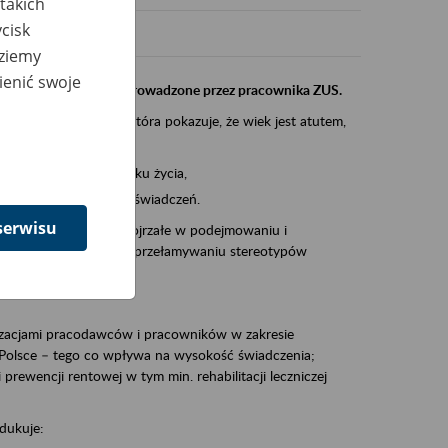
takich
cisk
dziemy
ienić swoje
instytucji, urzędu przeprowadzone przez pracownika ZUS.
eczeń Społecznych, która pokazuje, że wiek jest atutem,
am ten to:
po pięćdziesiątym roku życia,
 kariery i przyszłych świadczeń.
serwisu
cyjne wspiera osoby dojrzałe w podejmowaniu i
baniu o zdrowie oraz przełamywaniu stereotypów
zacjami pracodawców i pracowników w zakresie
Polsce – tego co wpływa na wysokość świadczenia;
prewencji rentowej w tym min. rehabilitacji leczniczej
dukuje: