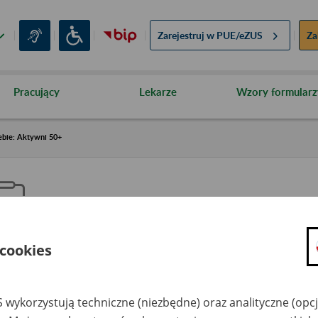
Zarejestruj w
PUE/eZUS
Za
Pracujący
Lekarze
Wzory formularz
ebie: Aktywni 50+
 cookies
aproś ZUS do siebie: Aktywni 5
 wykorzystują techniczne (niezbędne) oraz analityczne (opc
dzaj wydarzenia
Szkolenia