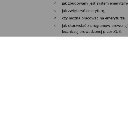
jak zbudowany jest system emerytalny
jak zwiększyć emeryturę,
czy można pracować na emeryturze,
jak skorzystać z programów prewencji
leczniczej prowadzonej przez ZUS.
Zgłoszenie przyjmujemy na adres e-mail:
Temat wiadomości:
Zaproś ZUS do siebie:
terminu oraz miejsca spotkania.
ejscowość
Częstochowa, Kłobuck, Koniecpol, Lublin
rmin wydarzenia
2026.03.30
-
2026.12.31
ntakt
zus.szkolenia.czewa@zus.pl