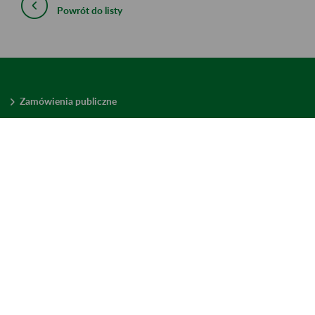
Powrót do listy
Zamówienia publiczne
Oferty pracy w ZUS
Praktyki i staże w ZUS
Konkursy ofert
Mienie zbędne
Mapa serwisu
Deklaracja dostępności
Ustawienia plików cookies