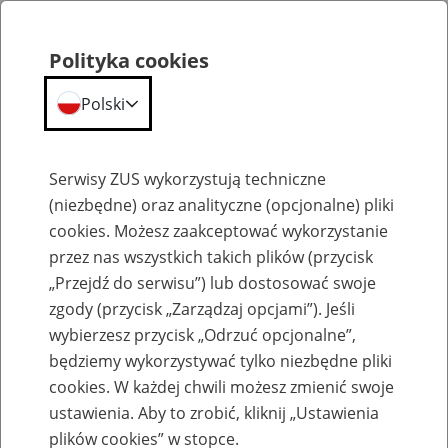
Polityka cookies
Polski
Menu
Szukaj
Serwisy ZUS wykorzystują techniczne
(niezbędne) oraz analityczne (opcjonalne) pliki
cookies. Możesz zaakceptować wykorzystanie
Szkolenia
przez nas wszystkich takich plików (przycisk
„Przejdź do serwisu”) lub dostosować swoje
zgody (przycisk „Zarządzaj opcjami”). Jeśli
wybierzesz przycisk „Odrzuć opcjonalne”,
będziemy wykorzystywać tylko niezbędne pliki
cookies. W każdej chwili możesz zmienić swoje
Zaproś ZUS do siebie: Aktywni 50+
ustawienia. Aby to zrobić, kliknij „Ustawienia
plików cookies” w stopce.