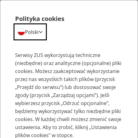
Polityka cookies
Polski
Menu
Szukaj
Serwisy ZUS wykorzystują techniczne
(niezbędne) oraz analityczne (opcjonalne) pliki
cookies. Możesz zaakceptować wykorzystanie
Szkolenia
przez nas wszystkich takich plików (przycisk
„Przejdź do serwisu”) lub dostosować swoje
zgody (przycisk „Zarządzaj opcjami”). Jeśli
wybierzesz przycisk „Odrzuć opcjonalne”,
będziemy wykorzystywać tylko niezbędne pliki
cookies. W każdej chwili możesz zmienić swoje
Zaproś ZUS do siebie: Aktywni 50+
ustawienia. Aby to zrobić, kliknij „Ustawienia
plików cookies” w stopce.