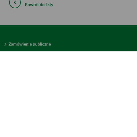
Powrót do listy
Zamówienia publiczne
Oferty pracy w ZUS
Praktyki i staże w ZUS
Konkursy ofert
Mienie zbędne
Mapa serwisu
Deklaracja dostępności
Ustawienia plików cookies