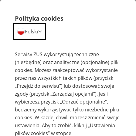
Polityka cookies
Polski
Menu
Szukaj
Serwisy ZUS wykorzystują techniczne
(niezbędne) oraz analityczne (opcjonalne) pliki
cookies. Możesz zaakceptować wykorzystanie
Szkolenia
przez nas wszystkich takich plików (przycisk
„Przejdź do serwisu”) lub dostosować swoje
zgody (przycisk „Zarządzaj opcjami”). Jeśli
wybierzesz przycisk „Odrzuć opcjonalne”,
będziemy wykorzystywać tylko niezbędne pliki
cookies. W każdej chwili możesz zmienić swoje
Zaproś ZUS do siebie: Aktywni 50+
ustawienia. Aby to zrobić, kliknij „Ustawienia
plików cookies” w stopce.