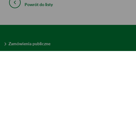
Powrót do listy
Zamówienia publiczne
Oferty pracy w ZUS
Praktyki i staże w ZUS
Konkursy ofert
Mienie zbędne
Mapa serwisu
Deklaracja dostępności
Ustawienia plików cookies