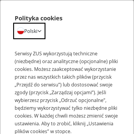
Polityka cookies
Polski
Menu
Szukaj
Serwisy ZUS wykorzystują techniczne
(niezbędne) oraz analityczne (opcjonalne) pliki
cookies. Możesz zaakceptować wykorzystanie
Szkolenia
przez nas wszystkich takich plików (przycisk
„Przejdź do serwisu”) lub dostosować swoje
zgody (przycisk „Zarządzaj opcjami”). Jeśli
wybierzesz przycisk „Odrzuć opcjonalne”,
będziemy wykorzystywać tylko niezbędne pliki
cookies. W każdej chwili możesz zmienić swoje
Zaproś ZUS do siebie: Aktywni 50+
ustawienia. Aby to zrobić, kliknij „Ustawienia
plików cookies” w stopce.