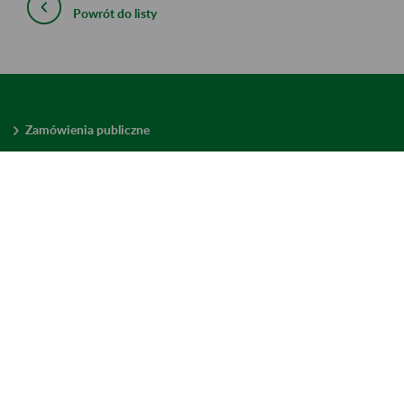
Powrót do listy
Zamówienia publiczne
Oferty pracy w ZUS
Praktyki i staże w ZUS
Konkursy ofert
Mienie zbędne
Mapa serwisu
Deklaracja dostępności
Ustawienia plików cookies