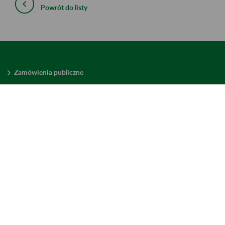
Powrót do listy
Zamówienia publiczne
Oferty pracy w ZUS
Praktyki i staże w ZUS
Konkursy ofert
Mienie zbędne
Mapa serwisu
Deklaracja dostępności
Ustawienia plików cookies