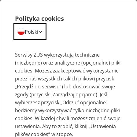
Polityka cookies
Polski
Menu
Szukaj
Serwisy ZUS wykorzystują techniczne
(niezbędne) oraz analityczne (opcjonalne) pliki
cookies. Możesz zaakceptować wykorzystanie
Szkolenia
przez nas wszystkich takich plików (przycisk
„Przejdź do serwisu”) lub dostosować swoje
zgody (przycisk „Zarządzaj opcjami”). Jeśli
wybierzesz przycisk „Odrzuć opcjonalne”,
będziemy wykorzystywać tylko niezbędne pliki
cookies. W każdej chwili możesz zmienić swoje
Zaproś ZUS do siebie: Aktywni 50+
ustawienia. Aby to zrobić, kliknij „Ustawienia
plików cookies” w stopce.