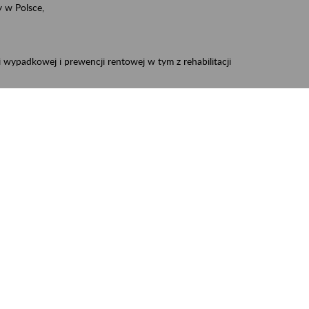
 w Polsce,
 wypadkowej i prewencji rentowej w tym z rehabilitacji
zus.szkolenia.czewa@zus.pl
 Aktywni 50+
.
W treści prosimy o podanie preferowanego
iec, Myszków