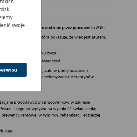
takich
cisk
dziemy
ienić swoje
instytucji, urzędu przeprowadzone przez pracownika ZUS.
eczeń Społecznych, która pokazuje, że wiek jest atutem,
am ten to:
po pięćdziesiątym roku życia,
 kariery i przyszłych świadczeń.
serwisu
cyjne wspiera osoby dojrzałe w podejmowaniu i
baniu o zdrowie oraz przełamywaniu stereotypów
zacjami pracodawców i pracowników w zakresie
Polsce – tego co wpływa na wysokość świadczenia;
prewencji rentowej w tym min. rehabilitacji leczniczej
dukuje: