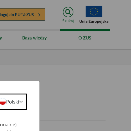
loguj do
PUE/eZUS
Szukaj
y
Baza wiedzy
O ZUS
Polski
0+
jonalne)