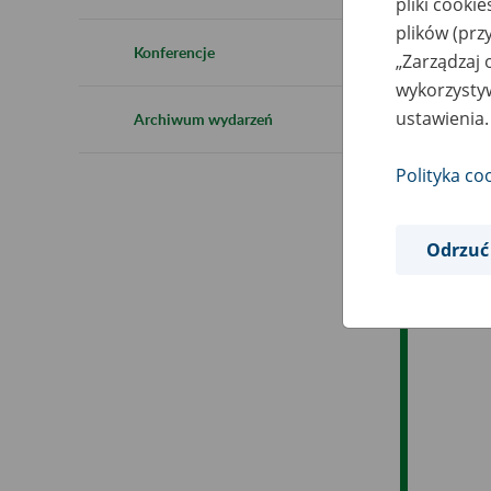
pliki cooki
plików (prz
Ob
Konferencje
„Zarządzaj 
wykorzystyw
Op
ustawienia.
Archiwum wydarzeń
Polityka co
Odrzuć