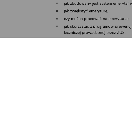
jak zbudowany jest system emerytalny
jak zwiększyć emeryturę,
czy można pracować na emeryturze,
jak skorzystać z programów prewencji
leczniczej prowadzonej przez ZUS.
Zgłoszenie przyjmujemy na adres e-mail:
Temat wiadomości:
Zaproś ZUS do siebie:
terminu oraz miejsca spotkania.
ejscowość
Częstochowa, Kłobuck, Koniecpol, Lublin
rmin wydarzenia
2026.03.30
-
2026.12.31
ntakt
zus.szkolenia.czewa@zus.pl