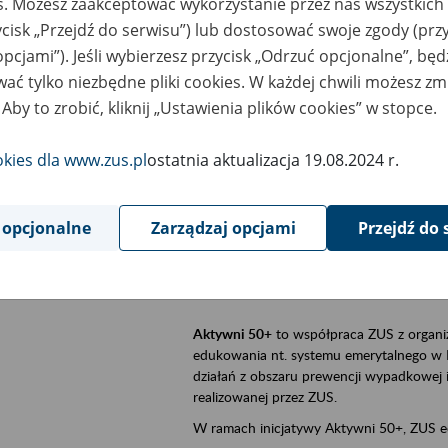
es. Możesz zaakceptować wykorzystanie przez nas wszystkich 
ycisk „Przejdź do serwisu”) lub dostosować swoje zgody (przy
szar merytoryczny
Aktywni 50+, płatnicy, ubezpieczeni
opcjami”). Jeśli wybierzesz przycisk „Odrzuć opcjonalne”, bę
ać tylko niezbędne pliki cookies. W każdej chwili możesz zm
is wydarzenia
Szkolenie stacjonarne w siedzibie firmy, 
 Aby to zrobić, kliknij „Ustawienia plików cookies” w stopce.
Aktywni 50+
to inicjatywa Zakładu Ubezpi
a doświadczenie ma realną wartość. Progr
okies dla www.zus.pl
ostatnia aktualizacja 19.08.2024 r.
promocja aktywności zawodowej osób 
zachęcanie do świadomego planowania
 opcjonalne
Zarządzaj opcjami
Przejdź do 
ZUS przez działania informacyjne i eduka
kontynuowaniu aktywności zawodowej, d
związanych z wiekiem.
Aktywni 50+
to współpraca ZUS z organi
edukowania nt. systemu emerytalnego w 
działań z obszaru prewencji wypadkowej i 
realizowanej przez ZUS.
W ramach inicjatywy Aktywni 50+, ZUS e