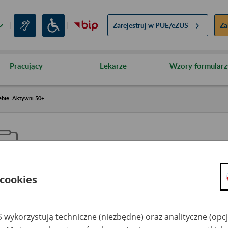
Zarejestruj w
PUE/eZUS
Za
Pracujący
Lekarze
Wzory formularz
ebie: Aktywni 50+
 cookies
aproś ZUS do siebie: Aktywni 5
 wykorzystują techniczne (niezbędne) oraz analityczne (opc
dzaj wydarzenia
Szkolenia