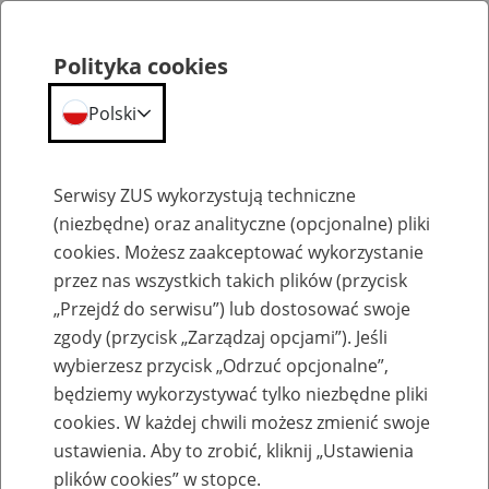
Polityka cookies
Polski
Menu
Szukaj
Serwisy ZUS wykorzystują techniczne
(niezbędne) oraz analityczne (opcjonalne) pliki
cookies. Możesz zaakceptować wykorzystanie
Szkolenia
przez nas wszystkich takich plików (przycisk
„Przejdź do serwisu”) lub dostosować swoje
zgody (przycisk „Zarządzaj opcjami”). Jeśli
wybierzesz przycisk „Odrzuć opcjonalne”,
będziemy wykorzystywać tylko niezbędne pliki
cookies. W każdej chwili możesz zmienić swoje
Zaproś ZUS do siebie: Aktywni 50+
ustawienia. Aby to zrobić, kliknij „Ustawienia
plików cookies” w stopce.