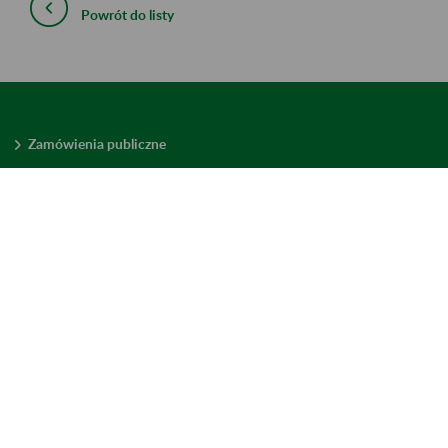
Powrót do listy
Zamówienia publiczne
Oferty pracy w ZUS
Praktyki i staże w ZUS
Konkursy ofert
Mienie zbędne
Mapa serwisu
Deklaracja dostępności
Ustawienia plików cookies