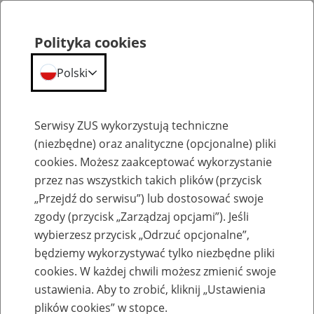
Polityka cookies
Polski
Menu
Szukaj
Serwisy ZUS wykorzystują techniczne
(niezbędne) oraz analityczne (opcjonalne) pliki
cookies. Możesz zaakceptować wykorzystanie
Szkolenia
przez nas wszystkich takich plików (przycisk
„Przejdź do serwisu”) lub dostosować swoje
zgody (przycisk „Zarządzaj opcjami”). Jeśli
wybierzesz przycisk „Odrzuć opcjonalne”,
będziemy wykorzystywać tylko niezbędne pliki
cookies. W każdej chwili możesz zmienić swoje
Zaproś ZUS do siebie: Aktywni 50+
ustawienia. Aby to zrobić, kliknij „Ustawienia
plików cookies” w stopce.