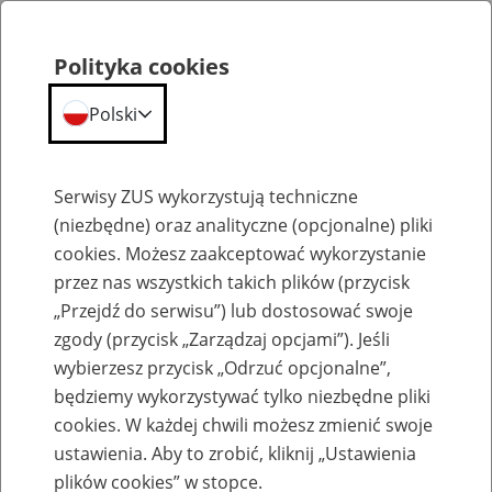
Polityka cookies
Polski
Menu
Szukaj
Serwisy ZUS wykorzystują techniczne
(niezbędne) oraz analityczne (opcjonalne) pliki
cookies. Możesz zaakceptować wykorzystanie
Szkolenia
przez nas wszystkich takich plików (przycisk
„Przejdź do serwisu”) lub dostosować swoje
zgody (przycisk „Zarządzaj opcjami”). Jeśli
wybierzesz przycisk „Odrzuć opcjonalne”,
będziemy wykorzystywać tylko niezbędne pliki
cookies. W każdej chwili możesz zmienić swoje
Zaproś ZUS do siebie: Aktywni 50+
ustawienia. Aby to zrobić, kliknij „Ustawienia
plików cookies” w stopce.