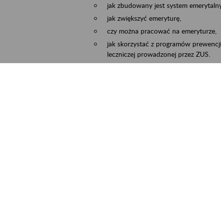
jak zbudowany jest system emerytalny
jak zwiększyć emeryturę,
czy można pracować na emeryturze,
jak skorzystać z programów prewencji
leczniczej prowadzonej przez ZUS.
Zgłoszenie przyjmujemy na adres e-mail:
Temat wiadomości:
Zaproś ZUS do siebie:
terminu oraz miejsca spotkania.
ejscowość
Częstochowa, Kłobuck, Koniecpol, Lublin
rmin wydarzenia
2026.03.30
-
2026.12.31
ntakt
zus.szkolenia.czewa@zus.pl