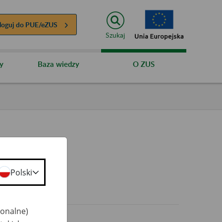
loguj do
PUE/eZUS
Szukaj
y
Baza wiedzy
O ZUS
Polski
0+
jonalne)