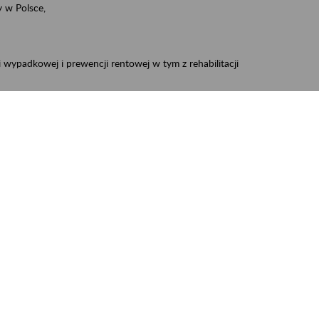
 w Polsce,
 wypadkowej i prewencji rentowej w tym z rehabilitacji
zus.szkolenia.czewa@zus.pl
 Aktywni 50+
.
W treści prosimy o podanie preferowanego
iec, Myszków