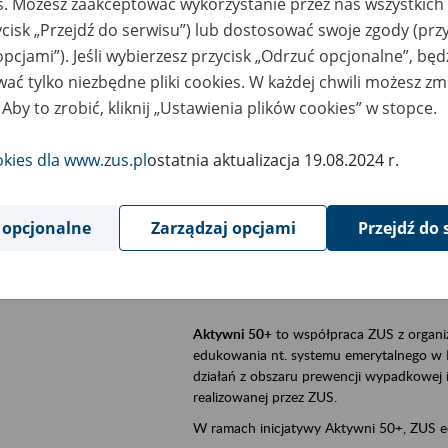
es. Możesz zaakceptować wykorzystanie przez nas wszystkich 
ycisk „Przejdź do serwisu”) lub dostosować swoje zgody (przy
szar merytoryczny
Aktywni 50+, płatnicy, ubezpieczeni
opcjami”). Jeśli wybierzesz przycisk „Odrzuć opcjonalne”, bę
ać tylko niezbędne pliki cookies. W każdej chwili możesz zm
is wydarzenia
Szkolenie stacjonarne w siedzibie firmy, 
 Aby to zrobić, kliknij „Ustawienia plików cookies” w stopce.
Aktywni 50+
to inicjatywa Zakładu Ubezpi
a doświadczenie ma realną wartość. Progr
okies dla www.zus.pl
ostatnia aktualizacja 19.08.2024 r.
promocja aktywności zawodowej osób 
zachęcanie do świadomego planowania
 opcjonalne
Zarządzaj opcjami
Przejdź do 
ZUS przez działania informacyjne i eduka
kontynuowaniu aktywności zawodowej, d
związanych z wiekiem.
Aktywni 50+
to współpraca ZUS z organi
edukowania nt. systemu emerytalnego w 
działań z obszaru prewencji wypadkowej i 
realizowanej przez ZUS.
W ramach inicjatywy Aktywni 50+, ZUS e