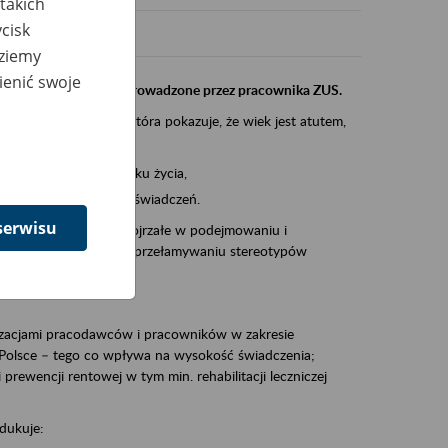
takich
cisk
dziemy
ienić swoje
instytucji, urzędu przeprowadzone przez pracownika ZUS.
eczeń Społecznych, która pokazuje, że wiek jest atutem,
am ten to:
po pięćdziesiątym roku życia,
 kariery i przyszłych świadczeń.
serwisu
cyjne wspiera osoby dojrzałe w podejmowaniu i
baniu o zdrowie oraz przełamywaniu stereotypów
zacjami pracodawców i pracowników w zakresie
Polsce – tego co wpływa na wysokość świadczenia;
prewencji rentowej w tym min. rehabilitacji leczniczej
dukuje: