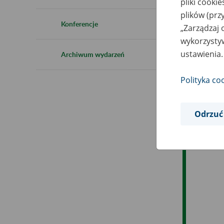
pliki cooki
plików (prz
Ob
Konferencje
„Zarządzaj 
wykorzystyw
Op
ustawienia.
Archiwum wydarzeń
Polityka co
Odrzuć