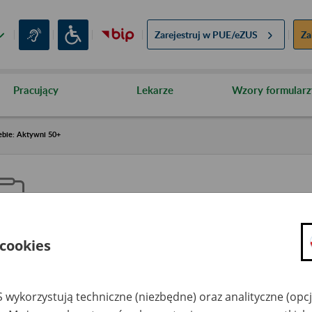
Zarejestruj w
PUE/eZUS
Za
Pracujący
Lekarze
Wzory formularz
ebie: Aktywni 50+
 cookies
aproś ZUS do siebie: Aktywni 5
 wykorzystują techniczne (niezbędne) oraz analityczne (opc
dzaj wydarzenia
Szkolenia