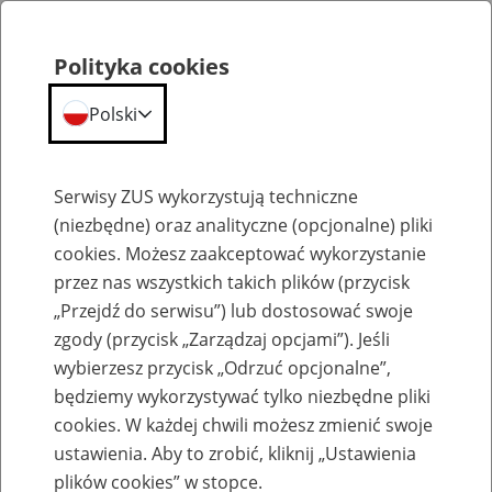
Polityka cookies
Polski
Menu
Szukaj
Serwisy ZUS wykorzystują techniczne
(niezbędne) oraz analityczne (opcjonalne) pliki
cookies. Możesz zaakceptować wykorzystanie
Szkolenia
przez nas wszystkich takich plików (przycisk
„Przejdź do serwisu”) lub dostosować swoje
zgody (przycisk „Zarządzaj opcjami”). Jeśli
wybierzesz przycisk „Odrzuć opcjonalne”,
będziemy wykorzystywać tylko niezbędne pliki
cookies. W każdej chwili możesz zmienić swoje
Zaproś ZUS do siebie: Aktywni 50+
ustawienia. Aby to zrobić, kliknij „Ustawienia
plików cookies” w stopce.