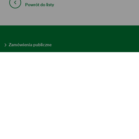
Powrót do listy
Zamówienia publiczne
Oferty pracy w ZUS
Praktyki i staże w ZUS
Konkursy ofert
Mienie zbędne
Mapa serwisu
Deklaracja dostępności
Ustawienia plików cookies