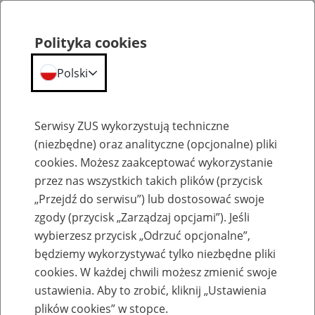
Polityka cookies
Polski
Menu
Szukaj
Serwisy ZUS wykorzystują techniczne
(niezbędne) oraz analityczne (opcjonalne) pliki
cookies. Możesz zaakceptować wykorzystanie
Szkolenia
przez nas wszystkich takich plików (przycisk
„Przejdź do serwisu”) lub dostosować swoje
zgody (przycisk „Zarządzaj opcjami”). Jeśli
wybierzesz przycisk „Odrzuć opcjonalne”,
będziemy wykorzystywać tylko niezbędne pliki
cookies. W każdej chwili możesz zmienić swoje
Zaproś ZUS do siebie: Aktywni 50+
ustawienia. Aby to zrobić, kliknij „Ustawienia
plików cookies” w stopce.