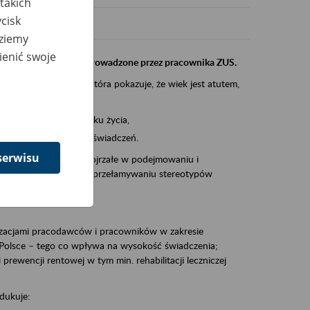
takich
cisk
dziemy
ienić swoje
instytucji, urzędu przeprowadzone przez pracownika ZUS.
eczeń Społecznych, która pokazuje, że wiek jest atutem,
am ten to:
po pięćdziesiątym roku życia,
 kariery i przyszłych świadczeń.
serwisu
cyjne wspiera osoby dojrzałe w podejmowaniu i
baniu o zdrowie oraz przełamywaniu stereotypów
zacjami pracodawców i pracowników w zakresie
Polsce – tego co wpływa na wysokość świadczenia;
prewencji rentowej w tym min. rehabilitacji leczniczej
dukuje: