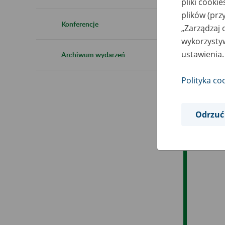
pliki cooki
plików (prz
Ob
Konferencje
„Zarządzaj 
wykorzystyw
Op
ustawienia.
Archiwum wydarzeń
Polityka co
Odrzuć