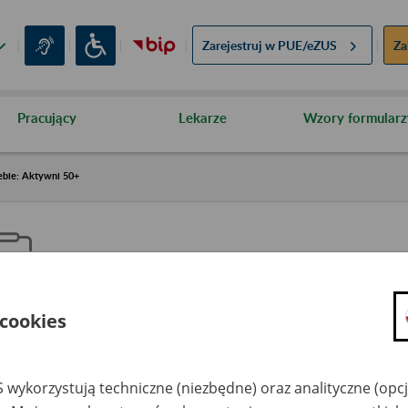
Zarejestruj w
PUE/eZUS
Za
Pracujący
Lekarze
Wzory formularz
ebie: Aktywni 50+
 cookies
aproś ZUS do siebie: Aktywni 5
 wykorzystują techniczne (niezbędne) oraz analityczne (opc
dzaj wydarzenia
Szkolenia