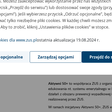
es. Możesz zaakceptować wykorzystanie przez nas wszystkich 
ycisk „Przejdź do serwisu”) lub dostosować swoje zgody (przy
szar merytoryczny
Aktywni 50+, płatnicy, ubezpieczeni
opcjami”). Jeśli wybierzesz przycisk „Odrzuć opcjonalne”, bę
ać tylko niezbędne pliki cookies. W każdej chwili możesz zm
is wydarzenia
Szkolenie stacjonarne w siedzibie firmy, 
 Aby to zrobić, kliknij „Ustawienia plików cookies” w stopce.
Aktywni 50+
to inicjatywa Zakładu Ubezpi
a doświadczenie ma realną wartość. Progr
okies dla www.zus.pl
ostatnia aktualizacja 19.08.2024 r.
promocja aktywności zawodowej osób 
zachęcanie do świadomego planowania
 opcjonalne
Zarządzaj opcjami
Przejdź do 
ZUS przez działania informacyjne i eduka
kontynuowaniu aktywności zawodowej, d
związanych z wiekiem.
Aktywni 50+
to współpraca ZUS z organi
edukowania nt. systemu emerytalnego w 
działań z obszaru prewencji wypadkowej i 
realizowanej przez ZUS.
W ramach inicjatywy Aktywni 50+, ZUS e