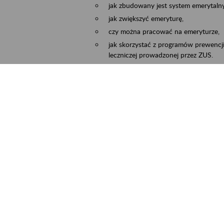
jak zbudowany jest system emerytalny
jak zwiększyć emeryturę,
czy można pracować na emeryturze,
jak skorzystać z programów prewencji
leczniczej prowadzonej przez ZUS.
Zgłoszenie przyjmujemy na adres e-mail:
Temat wiadomości:
Zaproś ZUS do siebie:
terminu oraz miejsca spotkania.
ejscowość
Częstochowa, Kłobuck, Koniecpol, Lublin
rmin wydarzenia
2026.03.30
-
2026.12.31
ntakt
zus.szkolenia.czewa@zus.pl