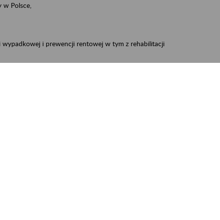
 w Polsce,
 wypadkowej i prewencji rentowej w tym z rehabilitacji
zus.szkolenia.czewa@zus.pl
 Aktywni 50+
.
W treści prosimy o podanie preferowanego
iec, Myszków