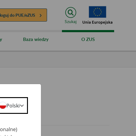
loguj do
PUE/eZUS
Szukaj
y
Baza wiedzy
O ZUS
Polski
0+
jonalne)