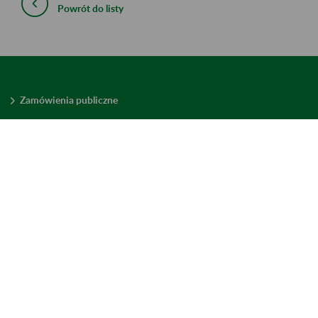
Powrót do listy
Zamówienia publiczne
Oferty pracy w ZUS
Praktyki i staże w ZUS
Konkursy ofert
Mienie zbędne
Mapa serwisu
Deklaracja dostępności
Ustawienia plików cookies