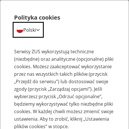
Polityka cookies
Polski
Menu
Szukaj
Serwisy ZUS wykorzystują techniczne
(niezbędne) oraz analityczne (opcjonalne) pliki
cookies. Możesz zaakceptować wykorzystanie
Szkolenia
przez nas wszystkich takich plików (przycisk
„Przejdź do serwisu”) lub dostosować swoje
zgody (przycisk „Zarządzaj opcjami”). Jeśli
wybierzesz przycisk „Odrzuć opcjonalne”,
będziemy wykorzystywać tylko niezbędne pliki
cookies. W każdej chwili możesz zmienić swoje
Zaproś ZUS do siebie: Aktywni 50+
ustawienia. Aby to zrobić, kliknij „Ustawienia
plików cookies” w stopce.