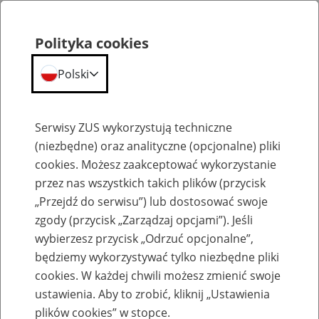
Polityka cookies
Polski
Menu
Szukaj
Serwisy ZUS wykorzystują techniczne
(niezbędne) oraz analityczne (opcjonalne) pliki
cookies. Możesz zaakceptować wykorzystanie
Szkolenia
przez nas wszystkich takich plików (przycisk
„Przejdź do serwisu”) lub dostosować swoje
zgody (przycisk „Zarządzaj opcjami”). Jeśli
wybierzesz przycisk „Odrzuć opcjonalne”,
będziemy wykorzystywać tylko niezbędne pliki
cookies. W każdej chwili możesz zmienić swoje
Zaproś ZUS do siebie: Aktywni 50+
ustawienia. Aby to zrobić, kliknij „Ustawienia
plików cookies” w stopce.