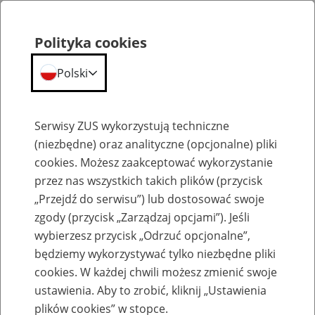
Polityka cookies
Polski
Menu
Szukaj
Serwisy ZUS wykorzystują techniczne
(niezbędne) oraz analityczne (opcjonalne) pliki
cookies. Możesz zaakceptować wykorzystanie
Szkolenia
przez nas wszystkich takich plików (przycisk
„Przejdź do serwisu”) lub dostosować swoje
zgody (przycisk „Zarządzaj opcjami”). Jeśli
wybierzesz przycisk „Odrzuć opcjonalne”,
będziemy wykorzystywać tylko niezbędne pliki
cookies. W każdej chwili możesz zmienić swoje
Zaproś ZUS do siebie: Aktywni 50+
ustawienia. Aby to zrobić, kliknij „Ustawienia
plików cookies” w stopce.