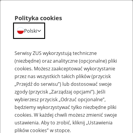
Polityka cookies
Polski
Menu
Szukaj
Serwisy ZUS wykorzystują techniczne
(niezbędne) oraz analityczne (opcjonalne) pliki
cookies. Możesz zaakceptować wykorzystanie
Szkolenia
przez nas wszystkich takich plików (przycisk
„Przejdź do serwisu”) lub dostosować swoje
zgody (przycisk „Zarządzaj opcjami”). Jeśli
wybierzesz przycisk „Odrzuć opcjonalne”,
będziemy wykorzystywać tylko niezbędne pliki
cookies. W każdej chwili możesz zmienić swoje
Zaproś ZUS do siebie: Aktywni 50+
ustawienia. Aby to zrobić, kliknij „Ustawienia
plików cookies” w stopce.