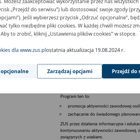
es. Możesz zaakceptować wykorzystanie przez nas wszystkich 
ycisk „Przejdź do serwisu”) lub dostosować swoje zgody (przy
szar merytoryczny
płatnicy, ubezpieczeni, świadczeniobiorcy
opcjami”). Jeśli wybierzesz przycisk „Odrzuć opcjonalne”, bę
ać tylko niezbędne pliki cookies. W każdej chwili możesz zm
is wydarzenia
Szkolenie stacjonarne w siedzibie firmy, in
 Aby to zrobić, kliknij „Ustawienia plików cookies” w stopce.
Zgłoszenia przyjmujemy na adres e-mail: 
W temacie wiadomości wpisz: Zaproś ZUS 
okies dla www.zus.pl
ostatnia aktualizacja 19.08.2024 r.
Poznań/Konin/Koło/Turek/Słupca/Wrześn
proponowaną datę szkolenia.
 opcjonalne
Zarządzaj opcjami
Przejdź do 
Aktywni 50+ to inicjatywa, która pokazuje
wartość.
Program ten to:
promocja aktywności zawodowej osób 
zachęcanie do świadomego planowania
ZUS przez działania informacyjne i eduka
kontynuowaniu aktywności zawodowej, d
związanych z wiekiem.