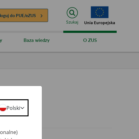
loguj do
PUE/eZUS
Szukaj
y
Baza wiedzy
O ZUS
Polski
0+
jonalne)