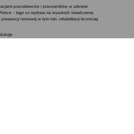
zacjami pracodawców i pracowników w zakresie
Polsce – tego co wpływa na wysokość świadczenia;
prewencji rentowej w tym min. rehabilitacji leczniczej
dukuje:
 w Polsce,
 wypadkowej i prewencji rentowej w tym z rehabilitacji
nia, Śrem, Środa, Gniezno, Oborniki