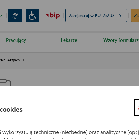
Zarejestruj w
PUE/eZUS
Za
Pracujący
Lekarze
Wzory formularz
ebie: Aktywni 50+
 cookies
aproś ZUS do siebie: Aktywni 5
 wykorzystują techniczne (niezbędne) oraz analityczne (opc
dzaj wydarzenia
Szkolenia