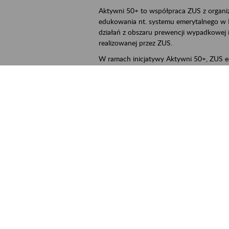
Aktywni 50+ to współpraca ZUS z organi
edukowania nt. systemu emerytalnego w 
działań z obszaru prewencji wypadkowej i 
realizowanej przez ZUS.
W ramach inicjatywy Aktywni 50+, ZUS e
jak zbudowany jest system emerytalny
jak zwiększyć emeryturę,
czy można pracować na emeryturze,
jak skorzystać z programów prewencji
leczniczej prowadzonej przez ZUS.
ejscowość
Poznań, Konin, Koło, Turek, Słupca, Wrześ
rmin wydarzenia
2026.03.16
-
2026.12.30
ntakt
szkolenia_poznan2@zus.pl