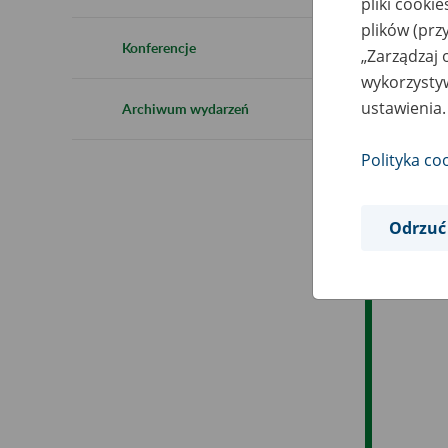
pliki cooki
plików (prz
Ob
Konferencje
„Zarządzaj 
wykorzystyw
Op
ustawienia.
Archiwum wydarzeń
Polityka co
Odrzuć