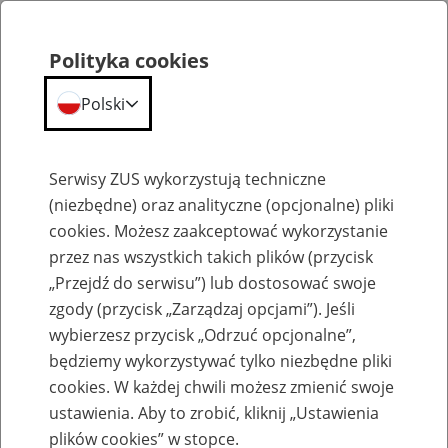
Polityka cookies
Polski
Menu
Szukaj
Serwisy ZUS wykorzystują techniczne
(niezbędne) oraz analityczne (opcjonalne) pliki
cookies. Możesz zaakceptować wykorzystanie
Szkolenia
przez nas wszystkich takich plików (przycisk
„Przejdź do serwisu”) lub dostosować swoje
zgody (przycisk „Zarządzaj opcjami”). Jeśli
wybierzesz przycisk „Odrzuć opcjonalne”,
będziemy wykorzystywać tylko niezbędne pliki
cookies. W każdej chwili możesz zmienić swoje
Zaproś ZUS do siebie: Aktywni 50+
ustawienia. Aby to zrobić, kliknij „Ustawienia
plików cookies” w stopce.