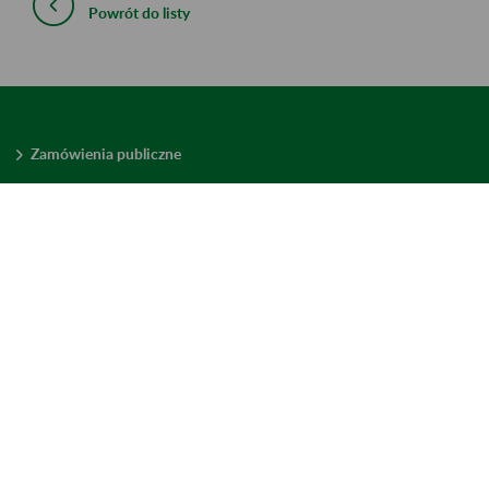
Powrót do listy
Zamówienia publiczne
Oferty pracy w ZUS
Praktyki i staże w ZUS
Konkursy ofert
Mienie zbędne
Mapa serwisu
Deklaracja dostępności
Ustawienia plików cookies