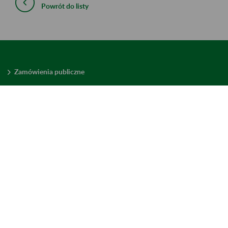
Powrót do listy
Zamówienia publiczne
Oferty pracy w ZUS
Praktyki i staże w ZUS
Konkursy ofert
Mienie zbędne
Mapa serwisu
Deklaracja dostępności
Ustawienia plików cookies