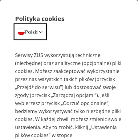
Polityka cookies
Polski
Menu
Szukaj
Serwisy ZUS wykorzystują techniczne
(niezbędne) oraz analityczne (opcjonalne) pliki
cookies. Możesz zaakceptować wykorzystanie
Szkolenia
przez nas wszystkich takich plików (przycisk
„Przejdź do serwisu”) lub dostosować swoje
zgody (przycisk „Zarządzaj opcjami”). Jeśli
wybierzesz przycisk „Odrzuć opcjonalne”,
będziemy wykorzystywać tylko niezbędne pliki
cookies. W każdej chwili możesz zmienić swoje
Zaproś ZUS do siebie: Aktywni 50+
ustawienia. Aby to zrobić, kliknij „Ustawienia
plików cookies” w stopce.