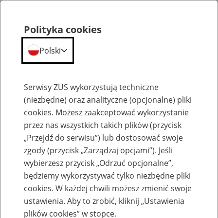
Polityka cookies
Polski
Menu
Szukaj
Serwisy ZUS wykorzystują techniczne
(niezbędne) oraz analityczne (opcjonalne) pliki
cookies. Możesz zaakceptować wykorzystanie
Szkolenia
przez nas wszystkich takich plików (przycisk
„Przejdź do serwisu”) lub dostosować swoje
zgody (przycisk „Zarządzaj opcjami”). Jeśli
wybierzesz przycisk „Odrzuć opcjonalne”,
będziemy wykorzystywać tylko niezbędne pliki
cookies. W każdej chwili możesz zmienić swoje
Zaproś ZUS do siebie: Aktywni 50+
ustawienia. Aby to zrobić, kliknij „Ustawienia
plików cookies” w stopce.