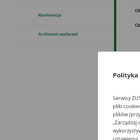
Ob
Konferencje
Op
Archiwum wydarzeń
Polityka
Serwisy ZUS
pliki cooki
plików (prz
„Zarządzaj 
wykorzystyw
ustawienia.