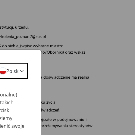
stytucji, urzędu.
szkolenia_poznan2@zus.pl
do siebie_(wpisz wybrane miasto:
ia/Śrem/Środa/Gniezno/Oborniki) oraz wskaż
Polski
, że wiek jest atutem, a doświadczenie ma realną
jonalne)
takich
po pięćdziesiątym roku życia;
cisk
 kariery i przyszłych świadczeń.
dziemy
cyjne wspiera osoby dojrzałe w podejmowaniu i
ienić swoje
baniu o zdrowie oraz przełamywaniu stereotypów