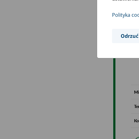
Polityka co
Odrzuć
Mi
Te
Ko