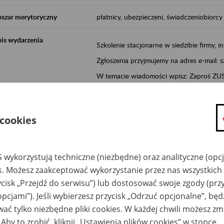
szar merytoryczny
płatnicy, ubezpieczeni, świadczeniobiorcy
is wydarzenia
Szkolenie stacjonarne w siedzibie firmy, in
Zgłoszenia przyjmujemy na adres e-mail: 
W temacie wiadomości wpisz: Zaproś ZUS 
Poznań/Konin/Koło/Turek/Słupca/Wrześn
proponowaną datę szkolenia.
 cookies
Aktywni 50+ to inicjatywa, która pokazuje
wartość.
Program ten to:
 wykorzystują techniczne (niezbędne) oraz analityczne (opc
es. Możesz zaakceptować wykorzystanie przez nas wszystkich 
promocja aktywności zawodowej osób 
ycisk „Przejdź do serwisu”) lub dostosować swoje zgody (przy
zachęcanie do świadomego planowania
opcjami”). Jeśli wybierzesz przycisk „Odrzuć opcjonalne”, bę
ZUS przez działania informacyjne i eduka
ać tylko niezbędne pliki cookies. W każdej chwili możesz zm
kontynuowaniu aktywności zawodowej, d
związanych z wiekiem.
 Aby to zrobić, kliknij „Ustawienia plików cookies” w stopce.