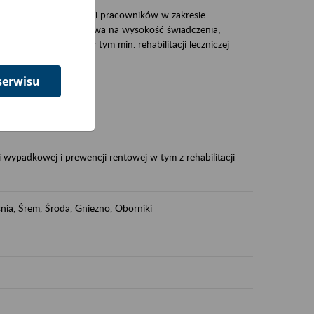
zacjami pracodawców i pracowników w zakresie
Polsce – tego co wpływa na wysokość świadczenia;
prewencji rentowej w tym min. rehabilitacji leczniczej
serwisu
dukuje:
 w Polsce,
 wypadkowej i prewencji rentowej w tym z rehabilitacji
nia, Śrem, Środa, Gniezno, Oborniki