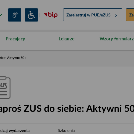
Zarejestruj w
PUE/eZUS
Za
Pracujący
Lekarze
Wzory formularz
ebie: Aktywni 50+
aproś ZUS do siebie: Aktywni 5
dzaj wydarzenia
Szkolenia