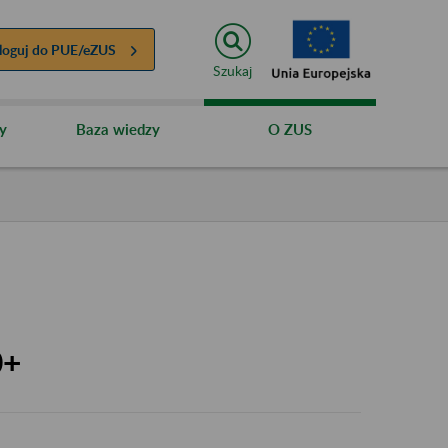
loguj do
PUE/eZUS
Szukaj
y
Baza wiedzy
O ZUS
0+