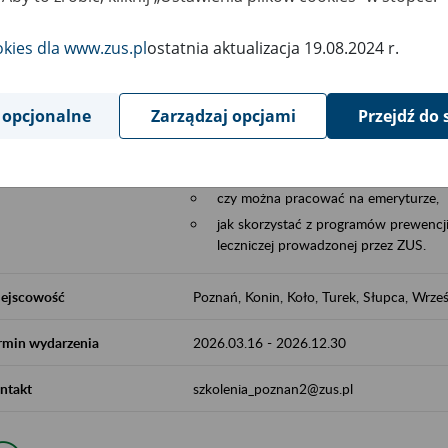
Aktywni 50+ to współpraca ZUS z organi
edukowania nt. systemu emerytalnego w 
okies dla www.zus.pl
ostatnia aktualizacja 19.08.2024 r.
działań z obszaru prewencji wypadkowej i 
realizowanej przez ZUS.
 opcjonalne
Zarządzaj opcjami
Przejdź do 
W ramach inicjatywy Aktywni 50+, ZUS e
jak zbudowany jest system emerytalny
jak zwiększyć emeryturę,
czy można pracować na emeryturze,
jak skorzystać z programów prewencji
leczniczej prowadzonej przez ZUS.
ejscowość
Poznań, Konin, Koło, Turek, Słupca, Wrześ
rmin wydarzenia
2026.03.16
-
2026.12.30
ntakt
szkolenia_poznan2@zus.pl