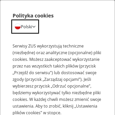
Polityka cookies
Polski
Menu
Szukaj
Serwisy ZUS wykorzystują techniczne
(niezbędne) oraz analityczne (opcjonalne) pliki
cookies. Możesz zaakceptować wykorzystanie
Szkolenia
przez nas wszystkich takich plików (przycisk
„Przejdź do serwisu”) lub dostosować swoje
zgody (przycisk „Zarządzaj opcjami”). Jeśli
wybierzesz przycisk „Odrzuć opcjonalne”,
będziemy wykorzystywać tylko niezbędne pliki
cookies. W każdej chwili możesz zmienić swoje
Zaproś ZUS do siebie: Aktywni 50+
ustawienia. Aby to zrobić, kliknij „Ustawienia
plików cookies” w stopce.