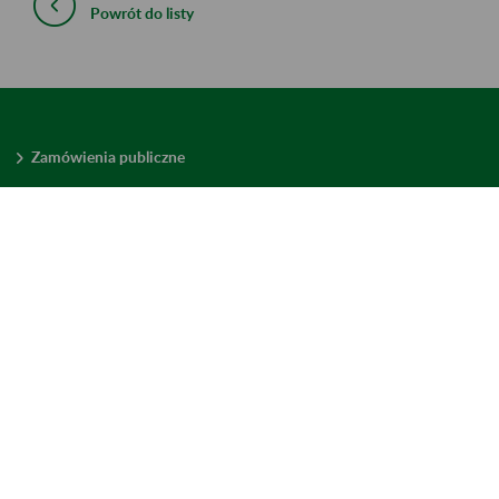
Powrót do listy
Zamówienia publiczne
Oferty pracy w ZUS
Praktyki i staże w ZUS
Konkursy ofert
Mienie zbędne
Mapa serwisu
Deklaracja dostępności
Ustawienia plików cookies