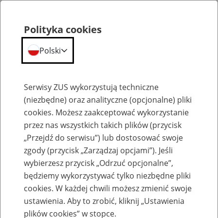
Polityka cookies
Polski
Menu
Szukaj
Serwisy ZUS wykorzystują techniczne
(niezbędne) oraz analityczne (opcjonalne) pliki
cookies. Możesz zaakceptować wykorzystanie
Szkolenia
przez nas wszystkich takich plików (przycisk
„Przejdź do serwisu”) lub dostosować swoje
zgody (przycisk „Zarządzaj opcjami”). Jeśli
wybierzesz przycisk „Odrzuć opcjonalne”,
będziemy wykorzystywać tylko niezbędne pliki
cookies. W każdej chwili możesz zmienić swoje
Zaproś ZUS do siebie: Aktywni 50+
ustawienia. Aby to zrobić, kliknij „Ustawienia
plików cookies” w stopce.