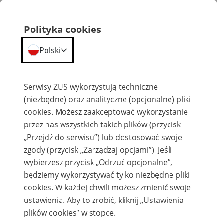
Polityka cookies
Polski
Menu
Szukaj
Serwisy ZUS wykorzystują techniczne
(niezbędne) oraz analityczne (opcjonalne) pliki
cookies. Możesz zaakceptować wykorzystanie
Szkolenia
przez nas wszystkich takich plików (przycisk
„Przejdź do serwisu”) lub dostosować swoje
zgody (przycisk „Zarządzaj opcjami”). Jeśli
wybierzesz przycisk „Odrzuć opcjonalne”,
będziemy wykorzystywać tylko niezbędne pliki
cookies. W każdej chwili możesz zmienić swoje
Zaproś ZUS do siebie: Aktywni 50+
ustawienia. Aby to zrobić, kliknij „Ustawienia
plików cookies” w stopce.