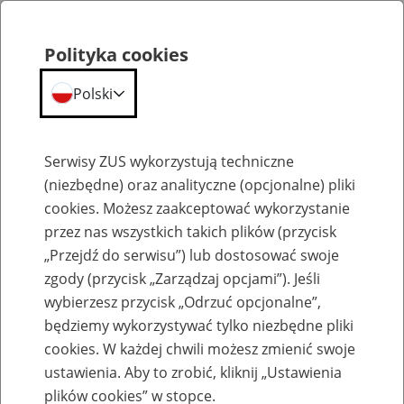
Polityka cookies
Polski
Menu
Szukaj
Serwisy ZUS wykorzystują techniczne
(niezbędne) oraz analityczne (opcjonalne) pliki
cookies. Możesz zaakceptować wykorzystanie
Szkolenia
przez nas wszystkich takich plików (przycisk
„Przejdź do serwisu”) lub dostosować swoje
zgody (przycisk „Zarządzaj opcjami”). Jeśli
wybierzesz przycisk „Odrzuć opcjonalne”,
będziemy wykorzystywać tylko niezbędne pliki
cookies. W każdej chwili możesz zmienić swoje
Zaproś ZUS do siebie: Aktywni 50+
ustawienia. Aby to zrobić, kliknij „Ustawienia
plików cookies” w stopce.