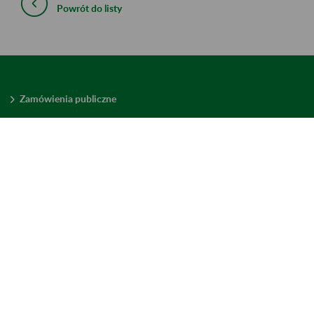
Powrót do listy
Zamówienia publiczne
Oferty pracy w ZUS
Praktyki i staże w ZUS
Konkursy ofert
Mienie zbędne
Mapa serwisu
Deklaracja dostępności
Ustawienia plików cookies