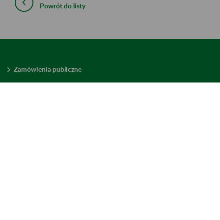
Powrót do listy
Zamówienia publiczne
Oferty pracy w ZUS
Praktyki i staże w ZUS
Konkursy ofert
Mienie zbędne
Mapa serwisu
Deklaracja dostępności
Ustawienia plików cookies