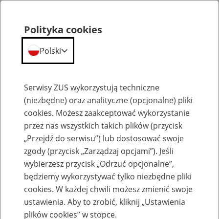
Polityka cookies
Polski
Menu
Szukaj
Serwisy ZUS wykorzystują techniczne
(niezbędne) oraz analityczne (opcjonalne) pliki
cookies. Możesz zaakceptować wykorzystanie
Szkolenia
przez nas wszystkich takich plików (przycisk
„Przejdź do serwisu”) lub dostosować swoje
zgody (przycisk „Zarządzaj opcjami”). Jeśli
wybierzesz przycisk „Odrzuć opcjonalne”,
będziemy wykorzystywać tylko niezbędne pliki
cookies. W każdej chwili możesz zmienić swoje
Zaproś ZUS do siebie: Aktywni 50+
ustawienia. Aby to zrobić, kliknij „Ustawienia
plików cookies” w stopce.