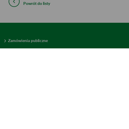
Powrót do listy
Zamówienia publiczne
Oferty pracy w ZUS
Praktyki i staże w ZUS
Konkursy ofert
Mienie zbędne
Mapa serwisu
Deklaracja dostępności
Ustawienia plików cookies