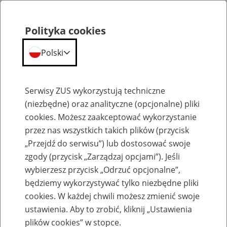
Polityka cookies
Polski
Menu
Szukaj
Serwisy ZUS wykorzystują techniczne
(niezbędne) oraz analityczne (opcjonalne) pliki
cookies. Możesz zaakceptować wykorzystanie
Szkolenia
przez nas wszystkich takich plików (przycisk
„Przejdź do serwisu”) lub dostosować swoje
zgody (przycisk „Zarządzaj opcjami”). Jeśli
wybierzesz przycisk „Odrzuć opcjonalne”,
będziemy wykorzystywać tylko niezbędne pliki
cookies. W każdej chwili możesz zmienić swoje
Zaproś ZUS do siebie: Aktywni 50+
ustawienia. Aby to zrobić, kliknij „Ustawienia
plików cookies” w stopce.