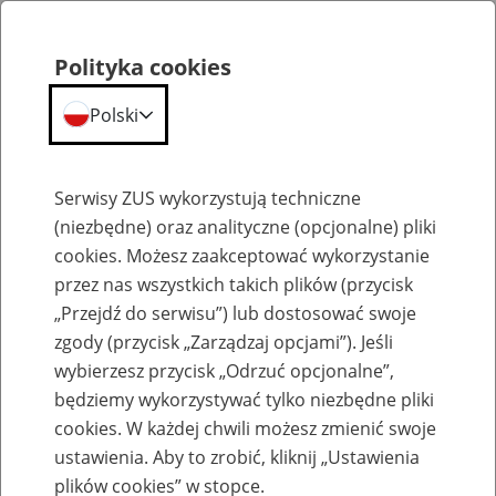
Polityka cookies
Polski
Menu
Szukaj
Serwisy ZUS wykorzystują techniczne
(niezbędne) oraz analityczne (opcjonalne) pliki
cookies. Możesz zaakceptować wykorzystanie
Szkolenia
przez nas wszystkich takich plików (przycisk
„Przejdź do serwisu”) lub dostosować swoje
zgody (przycisk „Zarządzaj opcjami”). Jeśli
wybierzesz przycisk „Odrzuć opcjonalne”,
będziemy wykorzystywać tylko niezbędne pliki
cookies. W każdej chwili możesz zmienić swoje
Zaproś ZUS do siebie: Aktywni 50+
ustawienia. Aby to zrobić, kliknij „Ustawienia
plików cookies” w stopce.