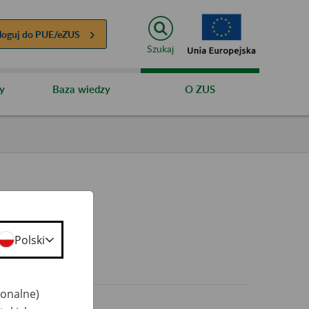
loguj do
PUE/eZUS
Szukaj
y
Baza wiedzy
O ZUS
Polski
0+
jonalne)