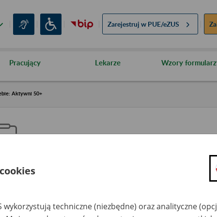
Zarejestruj w
PUE/eZUS
Za
Pracujący
Lekarze
Wzory formularz
ebie: Aktywni 50+
 cookies
aproś ZUS do siebie: Aktywni 5
 wykorzystują techniczne (niezbędne) oraz analityczne (opc
dzaj wydarzenia
Szkolenia