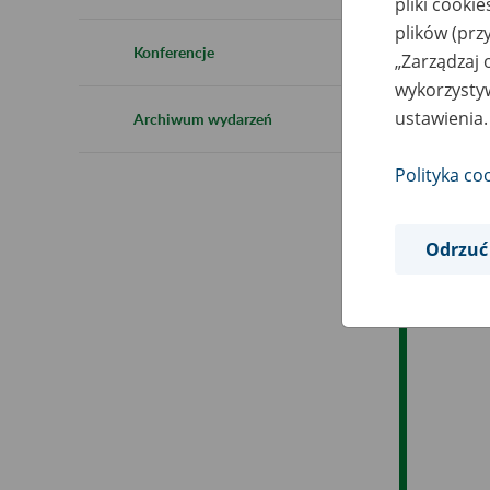
pliki cooki
plików (prz
Ob
Konferencje
„Zarządzaj 
wykorzystyw
Op
ustawienia.
Archiwum wydarzeń
Polityka co
Odrzuć