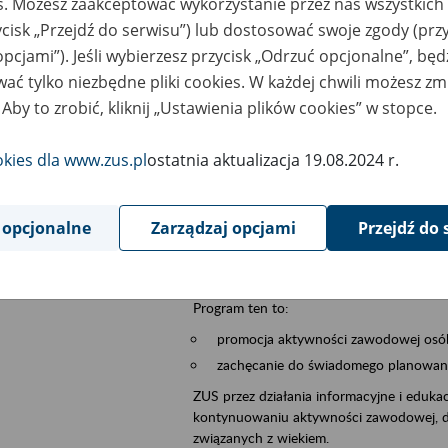
es. Możesz zaakceptować wykorzystanie przez nas wszystkich 
ycisk „Przejdź do serwisu”) lub dostosować swoje zgody (przy
szar merytoryczny
płatnicy, ubezpieczeni, świadczeniobiorcy
opcjami”). Jeśli wybierzesz przycisk „Odrzuć opcjonalne”, bę
ać tylko niezbędne pliki cookies. W każdej chwili możesz zm
is wydarzenia
Szkolenie stacjonarne w siedzibie firmy, in
 Aby to zrobić, kliknij „Ustawienia plików cookies” w stopce.
Zgłoszenia przyjmujemy na adres e-mail: 
W temacie wiadomości wpisz: Zaproś ZUS 
okies dla www.zus.pl
ostatnia aktualizacja 19.08.2024 r.
Poznań/Konin/Koło/Turek/Słupca/Wrześn
proponowaną datę szkolenia.
 opcjonalne
Zarządzaj opcjami
Przejdź do 
Aktywni 50+ to inicjatywa, która pokazuje
wartość.
Program ten to:
promocja aktywności zawodowej osób 
zachęcanie do świadomego planowania
ZUS przez działania informacyjne i eduka
kontynuowaniu aktywności zawodowej, d
związanych z wiekiem.