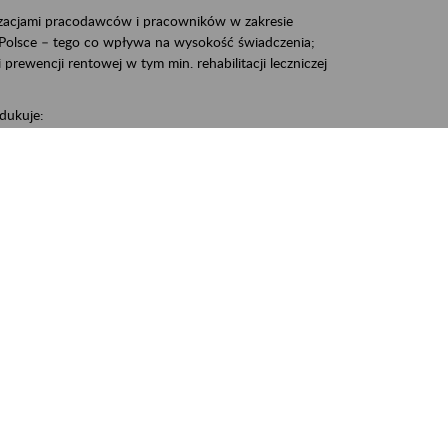
zacjami pracodawców i pracowników w zakresie
Polsce – tego co wpływa na wysokość świadczenia;
prewencji rentowej w tym min. rehabilitacji leczniczej
dukuje:
 w Polsce,
 wypadkowej i prewencji rentowej w tym z rehabilitacji
nia, Śrem, Środa, Gniezno, Oborniki