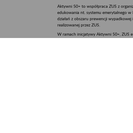
Aktywni 50+ to współpraca ZUS z organi
edukowania nt. systemu emerytalnego w 
działań z obszaru prewencji wypadkowej i 
realizowanej przez ZUS.
W ramach inicjatywy Aktywni 50+, ZUS e
jak zbudowany jest system emerytalny
jak zwiększyć emeryturę,
czy można pracować na emeryturze,
jak skorzystać z programów prewencji
leczniczej prowadzonej przez ZUS.
ejscowość
Poznań, Konin, Koło, Turek, Słupca, Wrześ
rmin wydarzenia
2026.03.16
-
2026.12.30
ntakt
szkolenia_poznan2@zus.pl