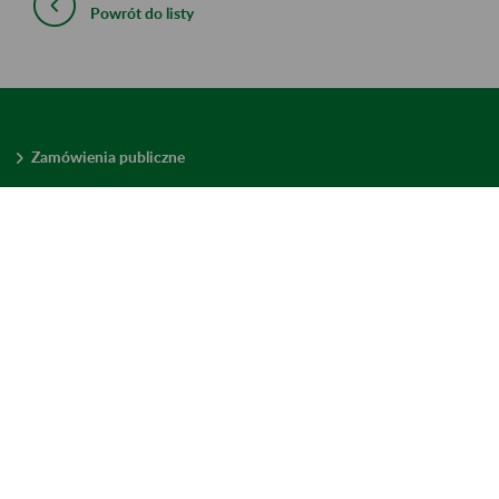
Powrót do listy
Zamówienia publiczne
Oferty pracy w ZUS
Praktyki i staże w ZUS
Konkursy ofert
Mienie zbędne
Mapa serwisu
Deklaracja dostępności
Ustawienia plików cookies