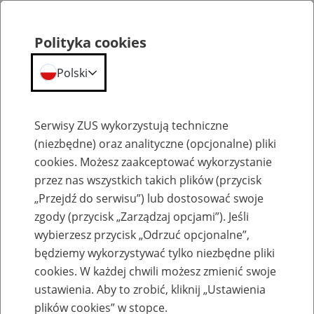
Polityka cookies
Polski
Menu
Szukaj
Serwisy ZUS wykorzystują techniczne
(niezbędne) oraz analityczne (opcjonalne) pliki
cookies. Możesz zaakceptować wykorzystanie
Szkolenia
przez nas wszystkich takich plików (przycisk
„Przejdź do serwisu”) lub dostosować swoje
zgody (przycisk „Zarządzaj opcjami”). Jeśli
wybierzesz przycisk „Odrzuć opcjonalne”,
będziemy wykorzystywać tylko niezbędne pliki
cookies. W każdej chwili możesz zmienić swoje
Zaproś ZUS do siebie: Aktywni 50+
ustawienia. Aby to zrobić, kliknij „Ustawienia
plików cookies” w stopce.