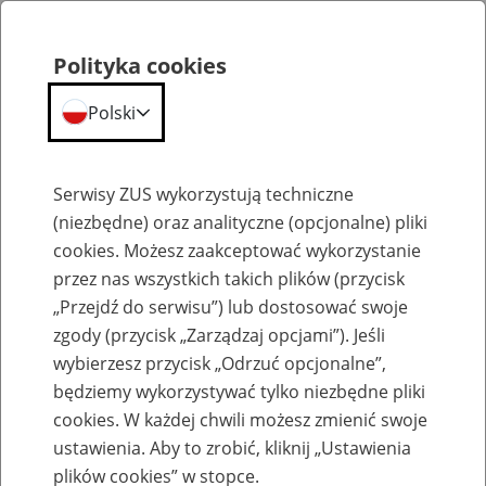
Polityka cookies
Polski
Menu
Szukaj
Serwisy ZUS wykorzystują techniczne
(niezbędne) oraz analityczne (opcjonalne) pliki
cookies. Możesz zaakceptować wykorzystanie
Szkolenia
przez nas wszystkich takich plików (przycisk
„Przejdź do serwisu”) lub dostosować swoje
zgody (przycisk „Zarządzaj opcjami”). Jeśli
wybierzesz przycisk „Odrzuć opcjonalne”,
będziemy wykorzystywać tylko niezbędne pliki
cookies. W każdej chwili możesz zmienić swoje
Zaproś ZUS do siebie: Aktywni 50+
ustawienia. Aby to zrobić, kliknij „Ustawienia
plików cookies” w stopce.