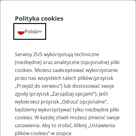
Polityka cookies
Polski
Menu
Szukaj
Serwisy ZUS wykorzystują techniczne
(niezbędne) oraz analityczne (opcjonalne) pliki
cookies. Możesz zaakceptować wykorzystanie
Szkolenia
przez nas wszystkich takich plików (przycisk
„Przejdź do serwisu”) lub dostosować swoje
zgody (przycisk „Zarządzaj opcjami”). Jeśli
wybierzesz przycisk „Odrzuć opcjonalne”,
będziemy wykorzystywać tylko niezbędne pliki
cookies. W każdej chwili możesz zmienić swoje
Zaproś ZUS do siebie: Aktywni 50+
ustawienia. Aby to zrobić, kliknij „Ustawienia
plików cookies” w stopce.