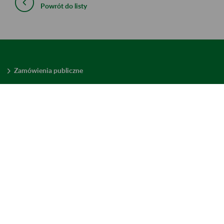
Powrót do listy
Zamówienia publiczne
Oferty pracy w ZUS
Praktyki i staże w ZUS
Konkursy ofert
Mienie zbędne
Mapa serwisu
Deklaracja dostępności
Ustawienia plików cookies