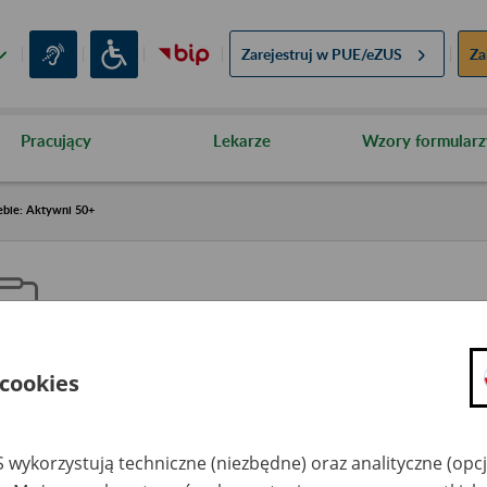
Zarejestruj w
PUE/eZUS
Za
Pracujący
Lekarze
Wzory formularz
ebie: Aktywni 50+
 cookies
aproś ZUS do siebie: Aktywni 5
 wykorzystują techniczne (niezbędne) oraz analityczne (opc
dzaj wydarzenia
Szkolenia