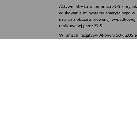
Aktywni 50+ to współpraca ZUS z organi
edukowania nt. systemu emerytalnego w 
działań z obszaru prewencji wypadkowej i 
realizowanej przez ZUS.
W ramach inicjatywy Aktywni 50+, ZUS e
jak zbudowany jest system emerytalny
jak zwiększyć emeryturę,
czy można pracować na emeryturze,
jak skorzystać z programów prewencji
leczniczej prowadzonej przez ZUS.
ejscowość
Poznań, Konin, Koło, Turek, Słupca, Wrześ
rmin wydarzenia
2026.03.16
-
2026.12.30
ntakt
szkolenia_poznan2@zus.pl