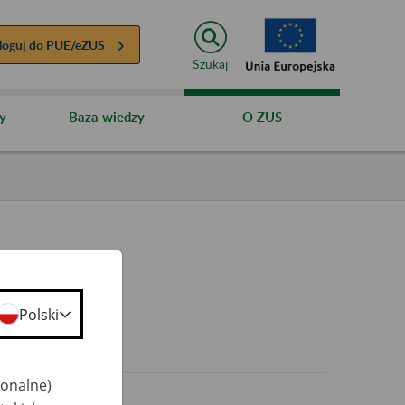
loguj do
PUE/eZUS
Szukaj
y
Baza wiedzy
O ZUS
Polski
0+
jonalne)