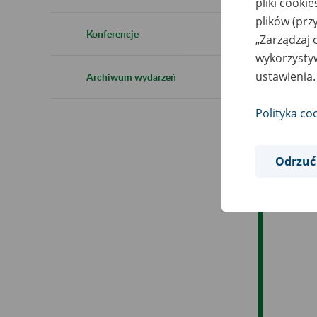
pliki cooki
plików (prz
Ob
Konferencje
„Zarządzaj 
wykorzystyw
Op
ustawienia.
Archiwum wydarzeń
Polityka co
Odrzuć