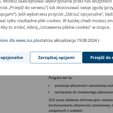
es. Możesz zaakceptować wykorzystanie przez nas wszystkich 
ycisk „Przejdź do serwisu”) lub dostosować swoje zgody (przy
szar merytoryczny
płatnicy, ubezpieczeni, świadczeniobiorcy
opcjami”). Jeśli wybierzesz przycisk „Odrzuć opcjonalne”, bę
ać tylko niezbędne pliki cookies. W każdej chwili możesz zm
is wydarzenia
Szkolenie stacjonarne w siedzibie firmy, in
 Aby to zrobić, kliknij „Ustawienia plików cookies” w stopce.
Zgłoszenia przyjmujemy na adres e-mail: 
W temacie wiadomości wpisz: Zaproś ZUS 
okies dla www.zus.pl
ostatnia aktualizacja 19.08.2024 r.
Poznań/Konin/Koło/Turek/Słupca/Wrześn
proponowaną datę szkolenia.
 opcjonalne
Zarządzaj opcjami
Przejdź do 
Aktywni 50+ to inicjatywa, która pokazuje
wartość.
Program ten to:
promocja aktywności zawodowej osób 
zachęcanie do świadomego planowania
ZUS przez działania informacyjne i eduka
kontynuowaniu aktywności zawodowej, d
związanych z wiekiem.