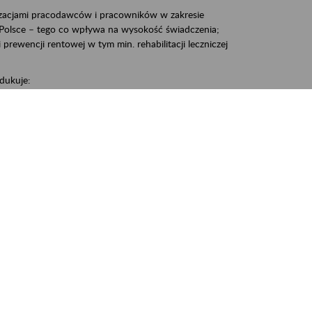
zacjami pracodawców i pracowników w zakresie
Polsce – tego co wpływa na wysokość świadczenia;
prewencji rentowej w tym min. rehabilitacji leczniczej
dukuje:
 w Polsce,
 wypadkowej i prewencji rentowej w tym z rehabilitacji
nia, Śrem, Środa, Gniezno, Oborniki