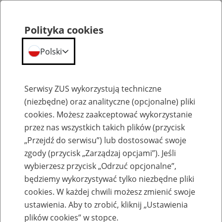
Polityka cookies
Polski
Menu
Szukaj
Serwisy ZUS wykorzystują techniczne
(niezbędne) oraz analityczne (opcjonalne) pliki
cookies. Możesz zaakceptować wykorzystanie
Szkolenia
przez nas wszystkich takich plików (przycisk
„Przejdź do serwisu”) lub dostosować swoje
zgody (przycisk „Zarządzaj opcjami”). Jeśli
wybierzesz przycisk „Odrzuć opcjonalne”,
będziemy wykorzystywać tylko niezbędne pliki
cookies. W każdej chwili możesz zmienić swoje
Zaproś ZUS do siebie: Aktywni 50+
ustawienia. Aby to zrobić, kliknij „Ustawienia
plików cookies” w stopce.